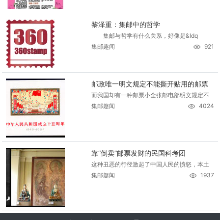
黎泽重：集邮中的哲学
集邮与哲学有什么关系，好像是&ldq
集邮趣闻
921
邮政唯一明文规定不能撕开贴用的邮票
而我国却有一种邮票小全张邮电部明文规定不
集邮趣闻
4024
靠“倒卖”邮票发财的民国科考团
这种丑恶的行径激起了中国人民的愤怒，本土
集邮趣闻
1937