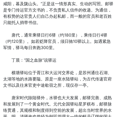
咸阳，暮及陇山头。”正是这一情形真实、生动的写照。邮驿
是专门传运官方文书的，不负责私人信件的收递。为通信，
有权势的达官贵人们自己办起私邮，而一般的官员和老百姓
只能托人捎带书信。
唐代，通常乘驿日行6驿（约180里），乘传日行4驿
（约120里）。如若贬降官员，须日驰10驿以上。如遇紧急
军情，驿马每日奔跑300里。
丁晨：“国之血脉”说驿运
横塘驿站位于胥江和大运河交界处，是苏州通往石湖、
太湖等地的水路要隘。原是一座水陆驿站，为古代传递官府
文书以及往来官吏中途歇宿之所，现仅存一亭。
唐宋时代除陆驿外，水驿也大大发展，邮驿完善、成熟
和发展到了一个黄金时代。元代全国驿站星罗棋布，邮驿脉
络贯通，其规模和制度得到空前的发展，超出当时世界的水
平。明、清驿政也曾经为朝廷管理大一统的幅员辽阔的国土