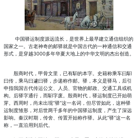
中国驿运制度源远流长，是世界上最早建立通信组织的
国家之一。古老神奇的邮驿就是中国古代的一种通信和交通
形式，是穿越3000多年华夏大地上的中华文明的杰出创造。
殷商时代，甲骨文里，已有馹的本字。史籍称乘车曰馹
曰传，乘马曰遽曰驿，步递称作邮。驿，本义是驿马，后引
申指我国古代传运公文、人员、官物的邮政、交通工具或机
构。后驿字通行，而馹字废。殷商时代，驿运制度已开始萌
芽。西周时，尚未出现“驿”这一名词，但尽管如此，这种驿
运制度雏形，对后世两千多年的中国驿运制度，产生了深远
影响。秦汉时期，传舍、传置开始称作驿。从此“驿”这一名
称，一直沿用到后代。