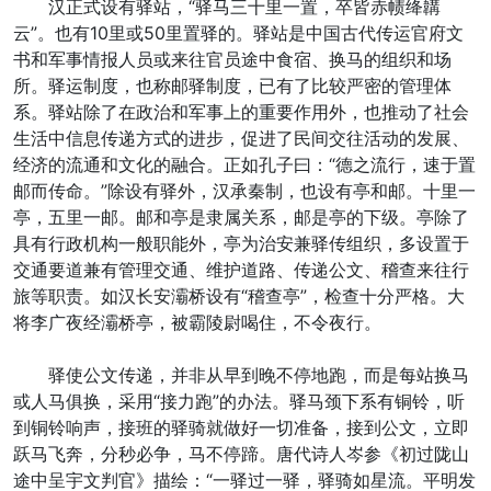
汉正式设有驿站，“驿马三十里一置，卒皆赤帻绛韝
云”。也有10里或50里置驿的。驿站是中国古代传运官府文
书和军事情报人员或来往官员途中食宿、换马的组织和场
所。驿运制度，也称邮驿制度，已有了比较严密的管理体
系。驿站除了在政治和军事上的重要作用外，也推动了社会
生活中信息传递方式的进步，促进了民间交往活动的发展、
经济的流通和文化的融合。正如孔子曰：“德之流行，速于置
邮而传命。”除设有驿外，汉承秦制，也设有亭和邮。十里一
亭，五里一邮。邮和亭是隶属关系，邮是亭的下级。亭除了
具有行政机构一般职能外，亭为治安兼驿传组织，多设置于
交通要道兼有管理交通、维护道路、传递公文、稽查来往行
旅等职责。如汉长安灞桥设有“稽查亭”，检查十分严格。大
将李广夜经灞桥亭，被霸陵尉喝住，不令夜行。
驿使公文传递，并非从早到晚不停地跑，而是每站换马
或人马俱换，采用“接力跑”的办法。驿马颈下系有铜铃，听
到铜铃响声，接班的驿骑就做好一切准备，接到公文，立即
跃马飞奔，分秒必争，马不停蹄。唐代诗人岑参《初过陇山
途中呈宇文判官》描绘：“一驿过一驿，驿骑如星流。平明发