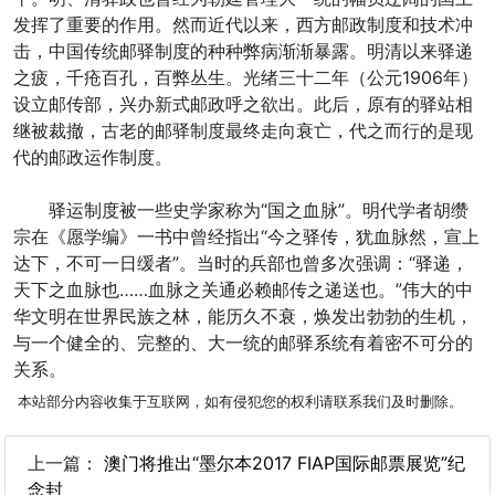
发挥了重要的作用。然而近代以来，西方邮政制度和技术冲
击，中国传统邮驿制度的种种弊病渐渐暴露。明清以来驿递
之疲，千疮百孔，百弊丛生。光绪三十二年（公元1906年）
设立邮传部，兴办新式邮政呼之欲出。此后，原有的驿站相
继被裁撤，古老的邮驿制度最终走向衰亡，代之而行的是现
代的邮政运作制度。
驿运制度被一些史学家称为“国之血脉”。明代学者胡缵
宗在《愿学编》一书中曾经指出“今之驿传，犹血脉然，宣上
达下，不可一日缓者”。当时的兵部也曾多次强调：“驿递，
天下之血脉也……血脉之关通必赖邮传之递送也。”伟大的中
华文明在世界民族之林，能历久不衰，焕发出勃勃的生机，
与一个健全的、完整的、大一统的邮驿系统有着密不可分的
关系。
本站部分内容收集于互联网，如有侵犯您的权利请联系我们及时删除。
上一篇：
澳门将推出“墨尔本2017 FIAP国际邮票展览”纪
念封