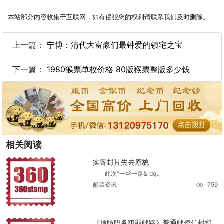
本站部分内容收集于互联网，如有侵犯您的权利请联系我们及时删除。
上一篇：
宁博：清代大富豪们最钟爱的镇宅之宝
下一篇：
1980猴票单枚价格 80版猴票整版多少钱
相关阅读
实寄封片失去原貌
此次“一丝一路&rdqu
邮票资讯
759
《预防职务犯罪邮路》普通邮资信封和