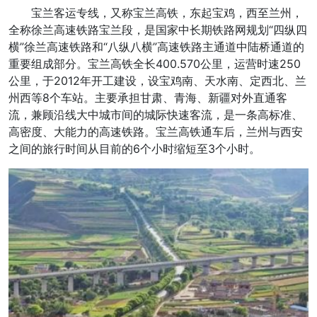
宝兰客运专线，又称宝兰高铁，东起宝鸡，西至兰州，
全称徐兰高速铁路宝兰段，是国家中长期铁路网规划“四纵四
横”徐兰高速铁路和“八纵八横”高速铁路主通道中陆桥通道的
重要组成部分。宝兰高铁全长400.570公里，运营时速250
公里，于2012年开工建设，设宝鸡南、天水南、定西北、兰
州西等8个车站。主要承担甘肃、青海、新疆对外直通客
流，兼顾沿线大中城市间的城际快速客流，是一条高标准、
高密度、大能力的高速铁路。宝兰高铁通车后，兰州与西安
之间的旅行时间从目前的6个小时缩短至3个小时。