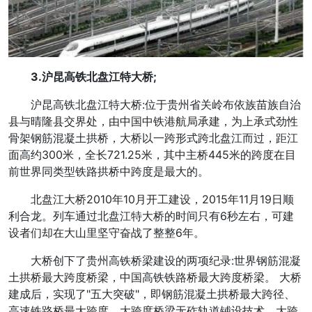
3.沪昆高铁北盘江特大桥;
沪昆高铁北盘江特大桥:位于贵州省关岭布依族苗族自治
县与晴隆县交界处，由中国中铁港航局承建，为上承式劲性
骨架钢筋混凝土拱桥，大桥以一跨形式跨北盘江而过，距江
面高约300米，全长721.25米，其中主桥445米的跨度在目
前世界同类型铁路拱桥中跨度是最大的。
北盘江大桥2010年10月开工建设，2015年11月19日顺
利合龙。列车通过北盘江特大桥的时间只有6秒左右，可建
设者们却在大山里坚守奋战了整整6年。
大桥创下了贵州高铁桥梁建设的两项纪录:世界钢筋混凝
土拱桥最大跨度桥梁，中国高铁铁路桥最大跨度桥梁。 大桥
建成后，实现了"五大突破"，即钢筋混凝土拱桥最大跨径、
高速铁路桥最大跨度、大跨度桥梁无砟轨道铺设技术、大跨