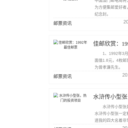
中国澳门邮电局
为方便集邮爱好者
纪念封。
20
邮票资讯
佳邮欣赏：19
1、1992年3
面值1.8元，4枚邮
为曾孝濂先生。 
左右。
20
邮票资讯
水浒传小型张
水浒传小型张是我
水浒传小型张一定
道我的四大名着非