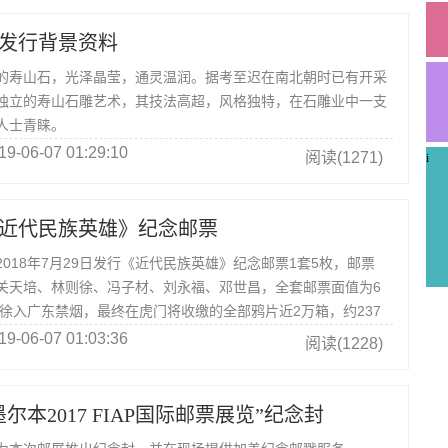
发行背景资料
寿山石，光泽晶莹，通灵温润。据考至迟在南北朝时已有开采
独立的寿山石雕艺术，其技法高超，风格独特，在石雕业中一支
人士青睐。
19-06-07 01:29:10
阅读(1271)
i
近代民族英雄》纪念邮票
18年7月29日发行《近代民族英雄》纪念邮票1套5枚，邮票
关天培、林则徐、冯子材、刘永福、邓世昌，全套邮票面值为6
则徐入广东禁烟，最终在虎门将收缴的全部鸦片近2万箱，约237
19-06-07 01:03:36
阅读(1228)
尔本2017 FIAP国际邮票展览”纪念封