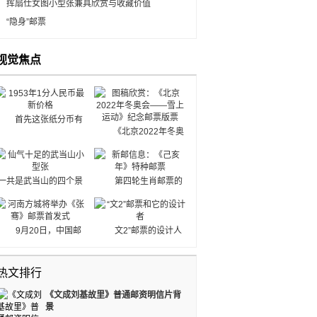
挥扇仕女图小型张兼具欣赏与收藏价值
“隐身”邮票
视觉焦点
首先这张纸分币有
《北京2022年冬奥
两个版本，分别为长号
会——雪上运动》纪念
版，冠号是由三个罗马
邮票版票
数字加7个阿拉伯数字
组成，发行时间为1953
一共是武当山的四个景
第四轮生肖邮票的
年，据专家介绍，此版
点，用特有的笔触将武
一大亮点就是找回第一
本发行数稀少，目前尚
当山景色描绘了出来，
轮生肖邮票的设计师再
处价格一直是居高不
整套邮票让人感受到了
度创作生肖邮票。时隔
9月20日，中国邮
文2”邮票的设计人
下，就目前的市场行情
武当山道家的庄严神圣
36年，无论设计师还是
政将发行《张骞》特种
员总共罗列出六位，他
来看，品相好的话单张
感，飘逸清秀的山峰和
集邮爱好者都经历了不
邮票1套2枚，小型张1
们分别是：夏中东、陈
在300元左右。罗马数
供电，看起来古朴优
同的人生阶段，同时集
热文排行
枚。作为张骞封侯地，
晓聪、邵柏林、孙传
字后没有阿拉伯数字。
雅，道家第一圣山一定
齐两轮生肖邮票别具意
河南省方城县将举办
哲、张克让与万维生。
值得大家收藏。
义。
《文成刘基故里》普通邮资明信片背
《张骞》特种邮票首发
惟有对夏中东只字未
景
式。
提。他怎么能成为“文”2