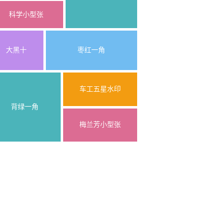
科学小型张
大黑十
枣红一角
车工五星水印
背绿一角
梅兰芳小型张