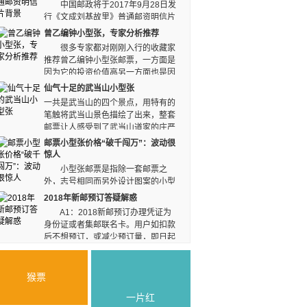
中国邮政将于2017年9月28日发
邮票的“首席设计人员”
行《文成刘基故里》普通邮资明信片
的呢?
1枚。明信片规格148毫米×100毫米，明信片邮票
曾乙编钟小型张，专家分析推荐
面值80分。 邮资图以刘基塑像和刘基庙为表
很多专家都对刚刚入行的收藏家
现主体，背景的竹子作为辅助元素，表现刘基虚怀
推荐曾乙编钟小型张邮票，一方面是
若谷的品格和柔中有刚的做人原则。
因为它的投资价值高另一方面也是因
为这种纪念邮票的艺术价值高，从外观上来看，这
仙气十足的武当山小型张
种曾乙编钟小型张制作非常精美而且很适合保存在
一共是武当山的四个景点，用特有的
家中。
笔触将武当山景色描绘了出来，整套
邮票让人感受到了武当山道家的庄严
神圣感，飘逸清秀的山峰和供电，看起来古朴优
邮票小型张价格“破千闯万”：波动很
雅，道家第一圣山一定值得大家收藏。
惊人
小型张邮票是指除一套邮票之
外，志号相同而另外设计图案的小型
整张邮票。不少早期小型张因数量较少，价值整体
2018年新邮预订答疑解惑
呈现出稳步攀升之势，不少邮票“破千闯万”，但价
A1：2018新邮预订办理凭证为
格波动也很巨大。
身份证或者集邮联名卡。用户如扣款
后不想预订，或减少预订量，即日起
即持身份证或联名卡，可到本人的集邮网点办理预
订取消，预订期结束后不办理取消业务。
猴票
一片红