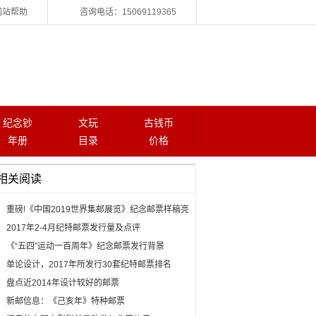
网站帮助
咨询电话：15069119365
纪念钞
文玩
古钱币
年册
目录
价格
相关阅读
重磅!《中国2019世界集邮展览》纪念邮票样稿亮
相
2017年2-4月纪特邮票发行量及点评
《“五四”运动一百周年》纪念邮票发行背景
单论设计，2017年所发行30套纪特邮票排名
盘点近2014年设计较好的邮票
新邮信息：《己亥年》特种邮票