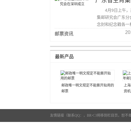
广东省生肖集
4月9日上午，来
集邮研究会广东分
念封和纪念戳各一
20
邮票资讯
最新产品
邮政唯一明文规定不能撕开贴用的
上海
邮票
资机
友情链接（联系QQ：，BR＜3将移到栏目页，恕不