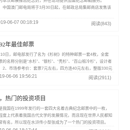
将为本次邮展推出纪念封，并在现场提供加盖纪念邮戳服务。
，中国澳门邮电局将于3月30日起，在邮政总局集邮商店发售该
19-06-07 00:18:19
阅读(843)
92年最佳邮票
月10日，邮电部发行了名为《杉树》的特种邮票一套4枚，全套
票的名称分别是“水杉”、“银杉”、“秃杉”、“百山祖冷杉”，设计者
2、市场参考价：套票7元左右，四方连40元左右，整版330元
19-06-06 19:56:21
阅读(2911)
，热门的投资项目
国在1999年发行的一套四大名着古典纪念邮票中的一枚，
程度上代表着我国古代文学的发展情况，而且现在世界人民都知
常有名，所以现在水浒传小型张成为了一个热门的投资项目。