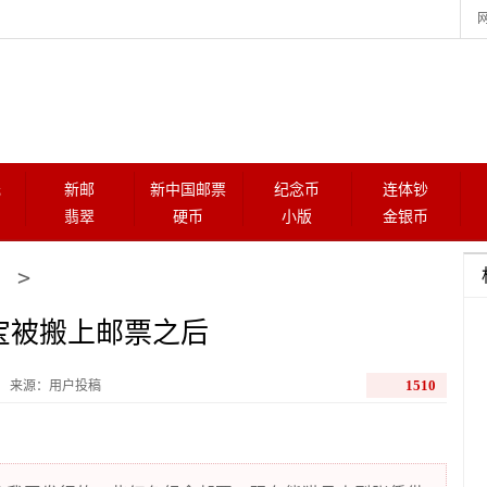
元
新邮
新中国邮票
纪念币
连体钞
翡翠
硬币
小版
金银币
>
国宝被搬上邮票之后
1510
来源：用户投稿