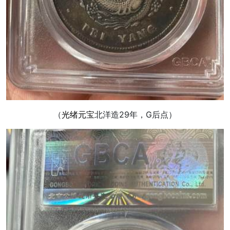
（
光绪元宝
北洋造29年，G后点）