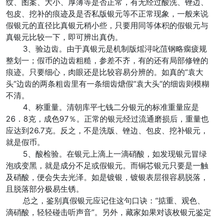
纹、图案、大小、厚薄等是否正常，有无经过酸洗、锉边、
包皮、挖补的痕迹及是否私版银元等不正常现象，一般来说
假银元的直径比真银元稍小些，只要用同等体积的假银元与
真银元比较一下，即可辨出真伪。
3、验边齿。由于真银元是机制版熎浔叱菹钢略瘸疲规
整划一；假币的边齿粗糙，参差不齐，有的还有局部修锉的
痕迹。只要细心，肉眼还是比较容易分辨的。如真的“袁大
头”边齿的两条粗齿里有一条细齿煻假“袁大头”的细齿则模糊
不清。
4、称重量。清朝库平七钱二分银元的标准重量应是
26．8克，成色97％。正常的银元经过流通磨损后，重量也
应达到26.7克。反之，不是洗版、锉边、包皮、挖补银元，
就是假币。
5、酸检验。在银元上滴上一滴硝酸，如发现银元冒绿
泡或变黑，就是成分不足或假银元。而铜芯银元只要是一触
及硝酸，便会失去光泽。如是镀银，镀银表层很容易脱落，
且脱落部分极易生锈。
总之，鉴别真假银元应记住这句口诀：“掂重、观色、
滴硝酸，轻轻碰击听声音”。另外，藏家如果对该枚银元鉴定