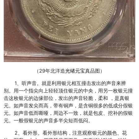
（29年北洋造
光绪元宝
真品图）
1、听声音。就是利用银元相互撞击发出的声音来辨
别。用一个指尖向上轻轻顶住银元的中央，用另一枚银元撞
击这枚银元的边缘部位，发出的声音轻脆，柔和 ，是真银
元。如声音发尖而高，带有铜声，是含铜很多的低成分假银
元。如声音低而嘶哑，周边不一致，就是包皮、挖补的假银
元。一般假银元的声音多半尖短而低闷。
2、看外形。看外形结构，注意观察银元的颜色、花