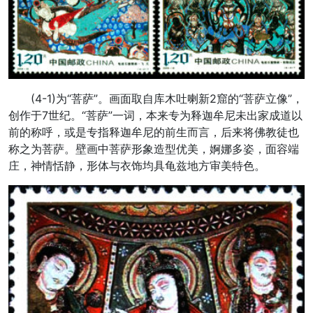
(4-1)为“菩萨”。画面取自库木吐喇新2窟的“菩萨立像”，
创作于7世纪。“菩萨”一词，本来专为释迦牟尼未出家成道以
前的称呼，或是专指释迦牟尼的前生而言，后来将佛教徒也
称之为菩萨。壁画中菩萨形象造型优美，婀娜多姿，面容端
庄，神情恬静，形体与衣饰均具龟兹地方审美特色。