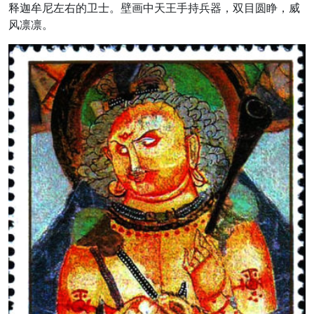
释迦牟尼左右的卫士。壁画中天王手持兵器，双目圆睁，威
风凛凛。