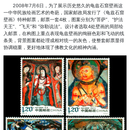
2008年7月6日，为了展示历史悠久的龟兹石窟壁画这
一中华民族绘画艺术的奇葩，国家邮政局发行了《龟兹石窟
壁画》特种邮票，邮票一套4枚，图案分别为“菩萨”、“护法
天王”、“飞天”和 “弥勒说法”。设计者选取4处壁画的局部绘
入邮票，在构图上重点表现龟兹壁画的绚丽色彩和飞动的线
条美，背景图案都处理成相对统一的灰色，使整套邮票显得
协调稳重，更好地体现了佛教文化的精神内涵。