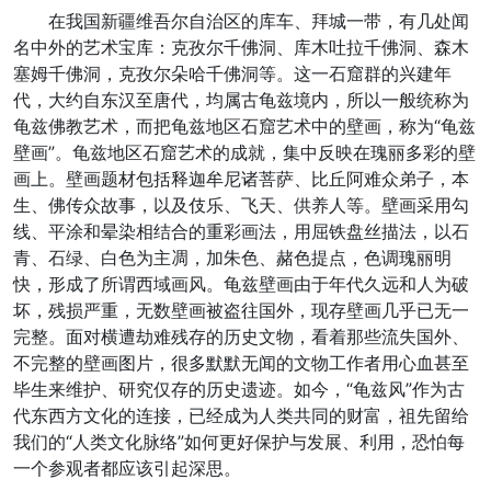
在我国新疆维吾尔自治区的库车、拜城一带，有几处闻
名中外的艺术宝库：克孜尔千佛洞、库木吐拉千佛洞、森木
塞姆千佛洞，克孜尔朵哈千佛洞等。这一石窟群的兴建年
代，大约自东汉至唐代，均属古龟兹境内，所以一般统称为
龟兹佛教艺术，而把龟兹地区石窟艺术中的壁画，称为“龟兹
壁画”。龟兹地区石窟艺术的成就，集中反映在瑰丽多彩的壁
画上。壁画题材包括释迦牟尼诸菩萨、比丘阿难众弟子，本
生、佛传众故事，以及伎乐、飞天、供养人等。壁画采用勾
线、平涂和晕染相结合的重彩画法，用屈铁盘丝描法，以石
青、石绿、白色为主凋，加朱色、赭色提点，色调瑰丽明
快，形成了所谓西域画风。龟兹壁画由于年代久远和人为破
坏，残损严重，无数壁画被盗往国外，现存壁画几乎已无一
完整。面对横遭劫难残存的历史文物，看着那些流失国外、
不完整的壁画图片，很多默默无闻的文物工作者用心血甚至
毕生来维护、研究仅存的历史遗迹。如今，“龟兹风”作为古
代东西方文化的连接，已经成为人类共同的财富，祖先留给
我们的“人类文化脉络”如何更好保护与发展、利用，恐怕每
一个参观者都应该引起深思。