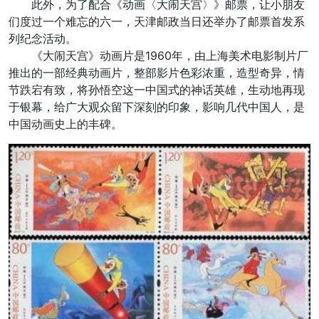
此外，为了配合《动画〈大闹天宫〉》邮票，让小朋友
们度过一个难忘的六一，天津邮政当日还举办了邮票首发系
列纪念活动。
《大闹天宫》动画片是1960年，由上海美术电影制片厂
推出的一部经典动画片，整部影片色彩浓重，造型奇异，情
节跌宕有致，将孙悟空这一中国式的神话英雄，生动地再现
于银幕，给广大观众留下深刻的印象，影响几代中国人，是
中国动画史上的丰碑。