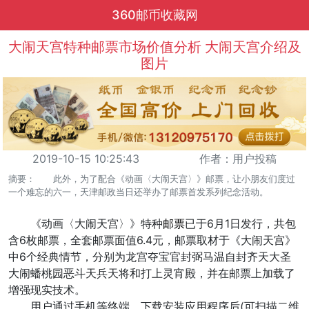
360邮币收藏网
大闹天宫特种邮票市场价值分析 大闹天宫介绍及
图片
2019-10-15 10:25:43
作者：用户投稿
摘要： 此外，为了配合《动画〈大闹天宫〉》邮票，让小朋友们度过
一个难忘的六一，天津邮政当日还举办了邮票首发系列纪念活动。
《动画〈大闹天宫〉》特种
邮票
已于6月1日发行，共包
含6枚邮票，全套邮票面值6.4元，邮票取材于《大闹天宫》
中6个经典情节，分别为龙宫夺宝官封弼马温自封齐天大圣
大闹蟠桃园恶斗天兵天将和打上灵宵殿，并在邮票上加载了
增强现实技术。
用户通过手机等终端，下载安装应用程序后(可扫描二维