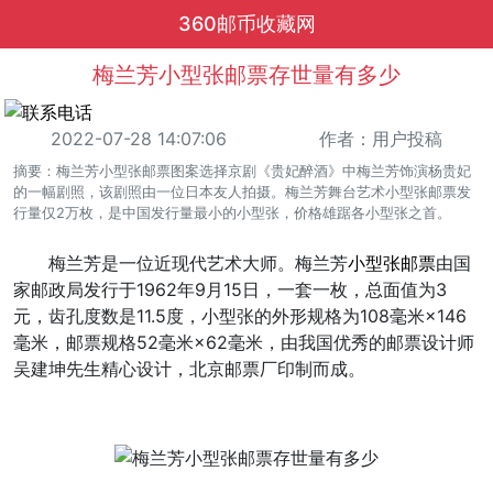
360邮币收藏网
梅兰芳小型张邮票存世量有多少
2022-07-28 14:07:06
作者：用户投稿
摘要：梅兰芳小型张邮票图案选择京剧《贵妃醉酒》中梅兰芳饰演杨贵妃
的一幅剧照，该剧照由一位日本友人拍摄。梅兰芳舞台艺术小型张邮票发
行量仅2万枚，是中国发行量最小的小型张，价格雄踞各小型张之首。
梅兰芳是一位近现代艺术大师。梅兰芳
小型张
邮票
由国
家邮政局发行于1962年9月15日，一套一枚，总面值为3
元，齿孔度数是11.5度，小型张的外形规格为108毫米×146
毫米，邮票规格52毫米×62毫米，由我国优秀的邮票设计师
吴建坤先生精心设计，北京邮票厂印制而成。