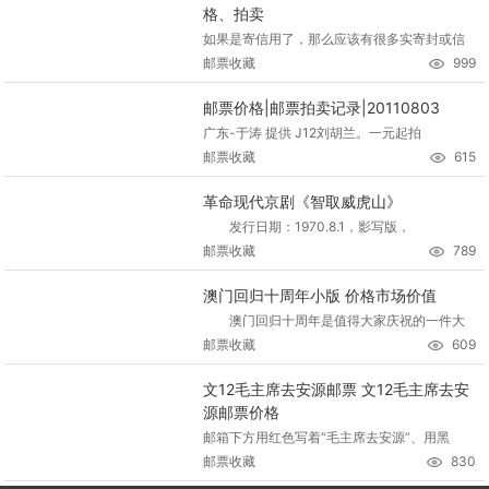
格、拍卖
如果是寄信用了，那么应该有很多实寄封或信
邮票收藏
999
邮票价格|邮票拍卖记录|20110803
广东-于涛 提供 J12刘胡兰。一元起拍
邮票收藏
615
革命现代京剧《智取威虎山》
发行日期：1970.8.1，影写版，
邮票收藏
789
澳门回归十周年小版 价格市场价值
澳门回归十周年是值得大家庆祝的一件大
邮票收藏
609
文12毛主席去安源邮票 文12毛主席去安
源邮票价格
邮箱下方用红色写着“毛主席去安源”、用黑
邮票收藏
830