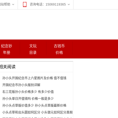
网站帮助
咨询电话：15069119365
纪念钞
文玩
古钱币
年册
目录
价格
相关阅读
孙小头开国纪念币上六星图片及价格 值不值钱
开国纪念币孙小头版别详解
右三花版孙小头价格多少 有多少价值
孙小头单日开值钱吗 价格一般是多少
孙小头点草版价值多少 孙小头点草版最新价格
小头点草和出头圆如何区分 小头银元如何区分真假