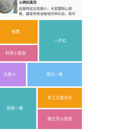
么辨别真伪
此版特征比较细小，大家要耐心观
看，藏家熟悉该版钱币特征后，就可
以将一些不是孙小头海南版的银币排除在外了，但
是对于鉴定真假，藏家要多了解其真假的鉴定知识
以及多实际检验对比，并积累经验。
猴票
一片红
科学小型张
大黑十
枣红一角
车工五星水印
背绿一角
梅兰芳小型张