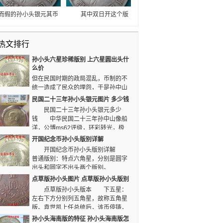
装饰星花为六角星。此
鉴定能力。
版非常稀少，存世量也
而假的孙小头银元其币
其中双日开这个版
是凤毛菱角，因此此版
面图案模糊，铸造粗
别较少，千里挑一，特
钱币也比孙小头银元普
糙。但由于孙小头银元
征是开字门匡是一边封
通版的价格要贵些。
热文排行
流通后，磨损程度不
口或两头封口，如下图
同，因此其误差不超过
所示右花枝呈左长右
孙小头六星珍稀版别 上六星圆出头什
一克，则可认为其在重
短。上六星的版本是在
么价
量上无误。
背面2、10点位置各有
但在民国时期的政局混乱，币制的不
一个六角星，存世量比
统一造成了民众的埋怨，于是孙中山
上五星版本多。是行业
纪念币也就应运而生，版别丰富。为纪念国父孙中
民国二十三年孙小头银元图片 多少钱
玩家首选平台！
山丰功伟绩，中央所铸货币均用国父像，南京、天
民国二十三年孙小头银元多少
津诸造币厂于民国16年、17年重新大量铸造中华
钱 中华民国二十三年孙中山像船
民国孙像开国纪念币。
洋，公博ms62评级，环彩转光，极
其漂亮，20210130在爱藏上的成交价为1888
开国纪念币孙小头版别详解
元。 孙小头银元，孙中山像船洋银币一枚，公
开国纪念币孙小头版别详解
博评级，民国二十三年，原汁原味，老包浆，
普通版别：特点六角星，分别是圆字
20201015在爱藏上的成交价为860元。
出头和圆字不出头两个版别。
点草版孙小头图片 点草版孙小头版别
点草版孙小头版本 下五星：
左右下方分别列五角星，故称五角星
版。袁世凯上任总统后，该币停铸，
失眠流动不多，比较珍贵。
孙小头海南版的特征 孙小头海南版怎