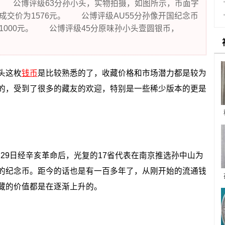
0 公博评级63分孙小头，实物拍摄，如图所示，币面字
上的成交价为1576元。 公博评级AU55分孙像开国纪念币
价为1000元。 公博评级45分原味孙小头壹圆银币，
。
头这枚
钱币
是比较熟悉的了，收藏价格和市场潜力都是较为
的，受到了很多的藏友的欢迎，特别是一些稀少版本的更是
29日经辛亥革命后，光复的17省代表在南京推选孙中山为
的纪念币。距今的话也是有一百多年了，从刚开始的流通钱
藏的价值都是在逐渐上升的。