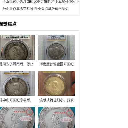
下五星孙小头开国纪念币价格多少 下五星孙小头市
场价
孙小头点草版有几种 孙小头点草版价格多少
视觉焦点
程潜去了湖南后，停止
海南版孙像壹圆开国纪
法币政策，改铸民间认
念币是民国时期发行的
可的银元，由于湖南没
流通钱币，由广东省政
有官方铸造模具，遂委
府造币厂铸造的。
托两家私人银号打造小
头。所以说，湖南日字
花小头其实是私铸银
孙中山开国纪念银币，
该版式特征细小，藏家
元。湖南日字花的特征
俗称孙小头，是民国时
们要耐心观察，以免出
为银币正面，两侧花纹
期流通的主要货币之
现纰漏，但要确定其真
中部三个根竖向枝干，
一。孙小头三花版为民
假性，藏家们还要具备
跟上下横向花节紧密相
国孙小头银元16年版，
一定的孙小头银元真假
连，形成竖着的日字。