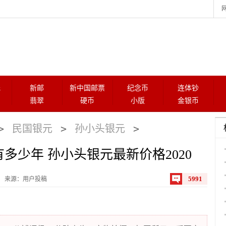
元
新邮
新中国邮票
纪念币
连体钞
翡翠
硬币
小版
金银币
>
>
>
民国银元
孙小头银元
多少年 孙小头银元最新价格2020
5991
来源：用户投稿