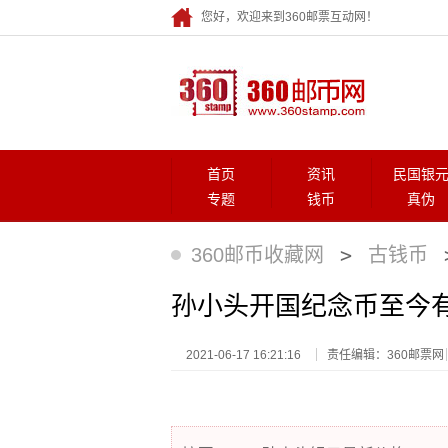
您好，欢迎来到360邮票互动网！
首页
资讯
民国银
专题
钱币
真伪
>
360邮币收藏网
古钱币
孙小头开国纪念币至今有
2021-06-17 16:21:16
责任编辑：360邮票网