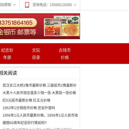
网站帮助
咨询电话：15069119365
纪念钞
文玩
古钱币
年册
目录
价格
相关阅读
武汉长江大桥2角币最新价格 三版纸币2角最新价
格
大黑十人民币现在值多少钱一张 大黑拾一张价格
红5元纸币最新价格 红五元价格
1953年1分钱纸币价格 还会升值吗
1956年1元人民币最新价格，1956年1元人民币收
藏价值
建国50周年纪念钞行情如何?