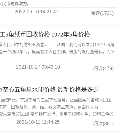
角人民币更具潜力。
2022-06-10 14:21:47
阅读(1721)
女工5角纸币回收价格 1972年5角价格
套人民币中的纺织五角卷。 从图上我们可以看到1972年5角
是一个纺织车间，里面有工人在工作。普版的发行量最多，而平
2021-10-27 09:43:10
阅读(479)
币空心五角星水印价格 最新价格是多少
，面值5元，字冠字号为三冠字七位号，正面图案为各族人民团
花符、国徽及汉、蒙、维、藏文字主茶色，票面尺寸为
第二套人民币5元由北京印钞厂发行，采用了胶印九色、凹印二色的
2021-10-11 11:44:25
阅读(861)