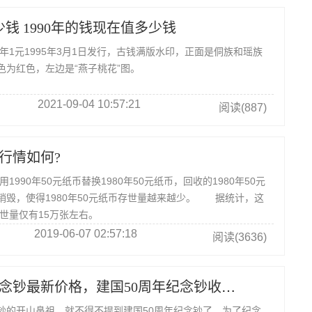
少钱 1990年的钱现在值多少钱
0年1元1995年3月1日发行，古钱满版水印，正面是侗族和瑶族
色为红色，左边是“燕子桃花”图。
2021-09-04 10:57:21
阅读(887)
在行情如何?
990年50元纸币替换1980年50元纸币，回收的1980年50元
销毁，使得1980年50元纸币存世量越来越少。 据统计，这
存世量仅有15万张左右。
2019-06-07 02:57:18
阅读(3636)
建国50周年纪念钞最新价格，建国50周年纪念钞收藏价值
开山鼻祖，就不得不提到建国50周年纪念钞了，为了纪念