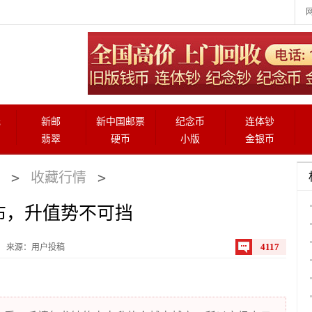
元
新邮
新中国邮票
纪念币
连体钞
翡翠
硬币
小版
金银币
>
>
收藏行情
布，升值势不可挡
4117
来源：用户投稿