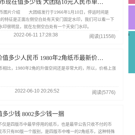
大团结10元纸币现在值多少钱 大团结10元人民币单张价格表
图片介绍 大团结发行于1966年1月10日，停运时间是
，它的特征是正面左侧空白处有天安门固定水印，我们可以看一下
水印很明显，就在左侧空白处有一个天安门水印。
2022-06-11 17:28:38
i
阅读(11558)
80版2角纸币价值多少人民币 1980年2角纸币最新价格多少
币相比，1980年2角的升值空间还是非常大的，所以，价格上涨
。
2022-06-10 20:26:52
阅读(5776)
值多少钱 8002多少钱一捆
民币不仅是四版币中最早停用的纸币，也是最早公告只收不付的币
人民币只有80版一个版别，是四版币中唯一的2角纸币，这种特殊