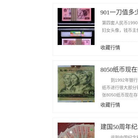
901一刀值多
第四套人民币199
妇女头像，钱币主
收藏行情
8050纸币现
到1992年银行用1
纸币进行很大部分
张8050纸币现在
收藏行情
说到中国纪念钞的