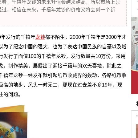
看，千禧年龙钞的未来升值会越来越高，所以市场上只
退过，相信在未来，千禧年龙钞的价格又将会创一个新
0年发行的千禧年
龙钞
都不陌生，2000年千禧年是3000年才
以为了纪念中国的强大，也为了表达中国民族的自豪以及增
发行了面值100的千禧年龙钞，发行数量共10万份，采用
象，制作精美，展露出了迎接千禧年的欢天喜地，除此之
千禧年龙钞一经发布就引起纸币收藏界的轰动，各路纸币收
极高的地步，风头一时无二，那现在过去差不多19年，现
注的问题。