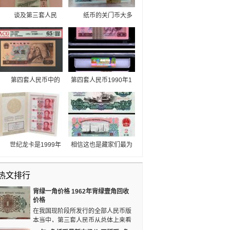
谈及第三套人民
纸币的关门币大多
币，大部分人想的起应
数时候都是备受关注
该是币王背绿水印一角
的，像是四版币中的80
纸币，但今天重点是来
版2角纸币，第五套人
讲解下长江大桥2角纸
民币中是不再出现2角
币。目前整刀的平版2
面值的纸币了，加上
角市价在上千元，值得
8002纸币是四版币中最
第四套人民币中的
第四套人民币1990年1
一提的是，三罗马的平
早停用的纸币，也是最
一个品种，也即是1980
元1995年3月1日发行，
版2角市价要比二罗马
早公告只收不付的币
年5元人民币，因为只
古钱满版水印，正面是
的高一些，但差距并不
种。
有一个版别的原因，消
侗族和瑶族妇女头像，
大。
耗量较大，所以它的存
钱币主色为红色，左边
世量也在不断地减少，
是“燕子桃花”图。
这也可以看出1980年5
世纪龙卡是1999年
相信这也是藏家们最为
元纸币的价值。 退
为庆祝第五套人民币而
关心的问题。 为什
出流通市场的第四版币
发行的100元三连体纪
么1960年2元人民币的
价值不断提高。
热文排行
念钞，也是目前第五套
价格一直持续高涨呢？
人民币唯一的连体钞，
不外乎是现在的2元纸
背绿一角价格 1962年背绿壹角回收
它发行了20万册，面值
币越来越少，甚至于第
价格
为300元。这套100元三
四套人民币之后就再也
在我国现阶段所发行的全部人民币版
连体纪念钞本身的意义
没有2元纸币了。
本当中，第三套人民币从总体上来看
是比较特殊的，它在
要比其他版本的人民币具有更好的价格上涨空间。