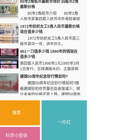
80年2角纸币最新市场价 四版币2角
1999年发行，这一年正
比如第三套人民币背绿一角，这个背绿一角无论是
最新价格
好是千禧年的开始，所
价格还是价值，都一直都保持一个比较好的上涨态
80年2角纸币介绍 80年2角
势。
以就被称作是“世纪龙
人民币是第四套人民币中外表较美观
卡”。
的币种之一。据悉，普通的80年2角人民币成捆的
1972年纺织女工5角人民币最新价格
全新品在几元左右一张，特色品种价格当然会贵一
现在值多少钱
点。
1972年纺织女工5角人民币是三
版币其中一员，退市许久。
1972年纺织女工5角人民币最新价格 其中平板
901一刀值多少钱 1990年的钱现在
水印五角，是1972年5角过渡期的一种产物，发行
值多少钱
量较小，发行时间较短，比较珍稀。
第四套人民币1990年1元1995年3月
1日发行，古钱满版水印，正面是侗
族和瑶族妇女头像，钱币主色为红色，左边是“燕
建国50周年纪念钞行情如何?
子桃花”图。
建国50周年纪念钞行情如何?随
着建国钞的存世量也会逐渐减少，预
计未来的价格还是上扬。建国50周年
纪念钞经过在建国70周年的这一历史节点，价格
还会继续上涨。
猴票
一片红
科学小型张