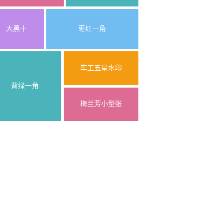
大黑十
枣红一角
车工五星水印
背绿一角
梅兰芳小型张