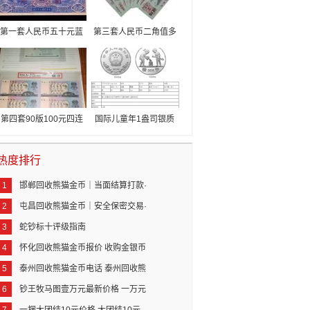
第一套人民币五十元蓝
第三套人民币二角值多
火车价格 50元蓝火车
少钱 第三套人民币2角
回收价格
价格
第四套90版100元四连
国际儿童年1盎司银质
体钞最新价格 最近成
纪念币最新价格 回收
交价格
价格
热度排行
1
邯郸回收熊猫金币｜当面结算打款·
2
估价不收费用·安全保密交易
屯昌回收熊猫金币｜安全保密交易·
3
免费上门估价·行业高价回收
蛇钞标十评级指南
4
怀化回收熊猫金币报价 收购金银币
5
价目表及渠道推荐
泰州回收熊猫金币电话 泰州回收熊
6
猫金币渠道
钞王牧马图壹万元最新价格 一万元