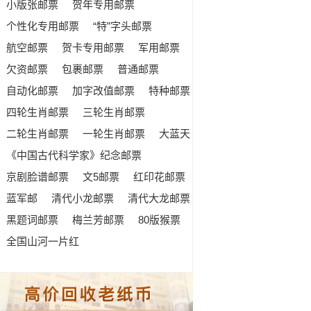
小版张邮票
贺年专用邮票
个性化专用邮票
“特”字头邮票
航空邮票
贺卡专用邮票
军用邮票
欠资邮票
包裹邮票
普通邮票
自动化邮票
加字改值邮票
特种邮票
四轮生肖邮票
三轮生肖邮票
二轮生肖邮票
一轮生肖邮票
大蓝天
《中国古代科学家》纪念邮票
京剧脸谱邮票
文5邮票
红印花邮票
蓝军邮
清代小龙邮票
清代大龙邮票
黑题词邮票
梅兰芳邮票
80版猴票
全国山河一片红