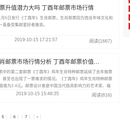
票升值潜力大吗 丁酉年邮票市场行情
5日发行《丁酉年》生肖邮票，生肖邮票因为饱含年味文化和
一直备受集邮爱好者推崇。
2019-10-15 17:21:57
阅读(1667)
丁酉年鸡年生肖邮票市场行情分析 丁酉年邮票价值分析
中的第二套邮票《丁酉年》鸡年生肖特种邮票延续了去年猴票
，甚至也出现了一票难求的情况。《丁酉年》鸡年生肖特种邮票
票面值为2.4元。邮票设计者是中国当代极具影响力的艺术家、福
2019-10-15 15:48:35
阅读(816)
5
6
7
›