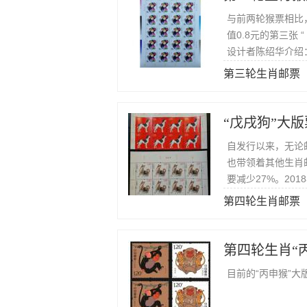
与前两轮猴票相比
值0.8元的第三张 
设计者陈绍华介绍：
强调画面的现代感
第三轮生肖邮票
“戊戌狗”大
自发行以来，无论
也带领着其他生肖
要减少27%。20
万套左右，比201
第四轮生肖邮票
第四轮生肖“
目前的“丙申猴”大