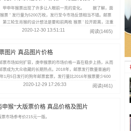
，甲申年猴票出现了许多让人眼前一亮的变化。 据了解，面
“ 猴票 ” 发行量为5200万枚，发行至今市场反馈相当不错。邮票
第三轮生肖猴的设计想法是要和前两枚 猴票 ' 拉开距离，注重
。
2020-12-30 13:51:11
阅读(1465)
版票图片 真品图片价格
邮票市场如何扩容，庚申猴票的市场价格一直在稳步上扬，从而
邮票成为大众收藏的长期热点。2018年，邮票发行数量普遍的
18年1月5日发行的狗年邮票套票，发行量比2016年猴票要少600
7年鸡票减少2000多万套。
2020-12-29 17:26:33
阅读(461)
丙申猴”大版票价格 真品价格及图片
版票市场参考价215元一版。