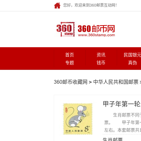
您好，欢迎来到360邮票互动网！
首页
资讯
民国银
专题
钱币
真伪
>
360邮币收藏网
中华人民共和国邮票
生肖邮票不同于
票。 甲子年第一
左右。本套邮票共
生肖邮票