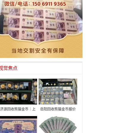
视觉焦点
济源回收熊猫金币｜上
岳阳回收熊猫金币报价
门免费鉴定·行业高价
收购金银币价目表及渠
回收·专业渠道直收
道推荐