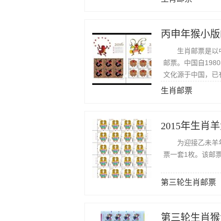
丙申年猴小版
生肖邮票是以中
邮票。中国自198
文化源于中国，已
生肖邮票
2015年生肖
为迎接乙未羊年的
票一套1枚。该邮票
第三轮生肖邮票