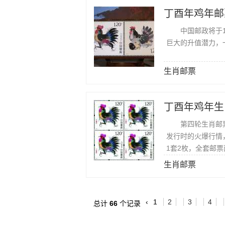
丁酉年鸡年邮
中国邮政将于1月
巨大的升值潜力，
生肖邮票
第四轮生肖邮票
发行时的火爆行情
1套2枚，全套邮
娃之父韩美林。
生肖邮票
‹
1
2
3
4
总计
66
个记录