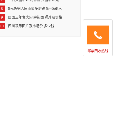
7
牧马图为何如此珍贵
一捆大团结10元价格 大团结10元
8
一捆价格
5元炼钢人民币值多少钱 5元炼钢人
9
民币最新价格
民国三年袁大头t字边图 照片及价格
10
四川银币图片及市场价 多少钱
邮票回收热线