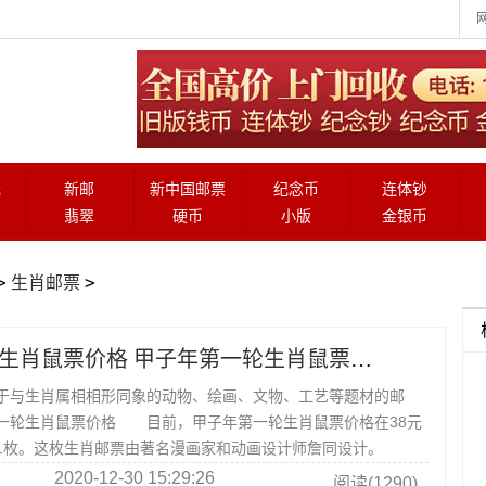
元
新邮
新中国邮票
纪念币
连体钞
翡翠
硬币
小版
金银币
>
>
生肖邮票
甲子年第一轮生肖鼠票价格 甲子年第一轮生肖鼠票图片介绍
与生肖属相相形同象的动物、绘画、文物、工艺等题材的邮
轮生肖鼠票价格 目前，甲子年第一轮生肖鼠票价格在38元
1枚。这枚生肖邮票由著名漫画家和动画设计师詹同设计。
2020-12-30 15:29:26
阅读(1290)