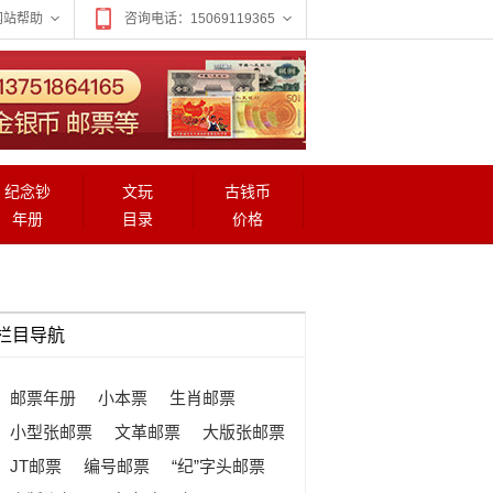
网站帮助
咨询电话：15069119365
纪念钞
文玩
古钱币
年册
目录
价格
栏目导航
邮票年册
小本票
生肖邮票
小型张邮票
文革邮票
大版张邮票
JT邮票
编号邮票
“纪”字头邮票