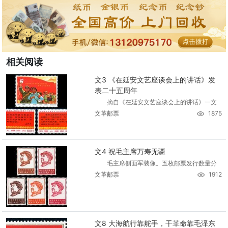
相关阅读
文3 《在延安文艺座谈会上的讲话》发
表二十五周年
摘自《在延安文艺座谈会上的讲话》一文
文革邮票
1875
文4 祝毛主席万寿无疆
毛主席侧面军装像。五枚邮票发行数量分
文革邮票
1912
文8 大海航行靠舵手，干革命靠毛泽东