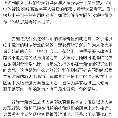
上名列前茅。我们今天就具体和大家分享一下第三套人民币
中的
背绿1角
收藏价格喜人背后的秘密，希望大家看完之后能
够从中得到一些有用的参考，如果能够在实际的收藏中得到
帮助的话那是再好不过了。
要知道为什么这张纸币的收藏价值如此之高，对于这张
纸币发行的时候所处的背景一定要有所了解。作为文化大革
命开始前的几年，整个社会上下都处于一种需要要求政治上
路线不能走错的紧张情绪之中，大家对于随时可能降临的左
右派别划分非常忌惮。而最先发行的枣红一角恰恰犯了这样
的大忌，这也是为什么这张设计和印刷都不存在问题的纸币
在短时间内就闪电退市。造成枣红一角退市的原因就在于其
图案中人物行进方向自左向右，被认为具有右倾主义倾向。
而正是枣红一角的退市才有了后来背绿一角的诞生。
背绿一角诞生之初大家都没有觉得不妥，但是很快大家
发现背绿一角和已经在流通的贰角纸币的颜色上太过接近，
如果没有注意的话很容易被弄混淆了。正是出于流通便利性