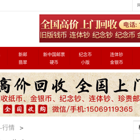
元
新邮
新中国邮票
纪念币
连体钞
翡翠
硬币
小版
金银币
>
-行情