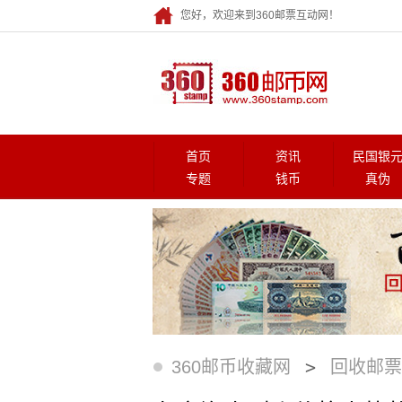
您好，欢迎来到360邮票互动网！
首页
资讯
民国银
专题
钱币
真伪
>
360邮币收藏网
回收邮票