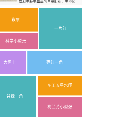
取材于秋天早晨的日出时刻，天空的
晴霞、蓬发朝气的旭日，将万寿山的主景建筑群渲
染得流光飞舞溢彩夺目，看上去更加的充满勃勃生
机和宏伟大气。
猴票
一片红
15069119365
科学小型张
大黑十
枣红一角
车工五星水印
背绿一角
梅兰芳小型张