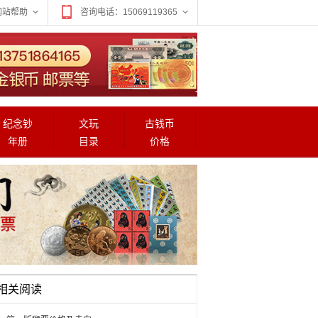
网站帮助
咨询电话：15069119365
纪念钞
文玩
古钱币
年册
目录
价格
相关阅读