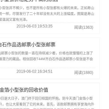
型张并不稀少，也不是所有小型张都有火爆的未来。正如寿山
势一样，尽管发行了二十年却没有太大的上涨幅度。图案是寿山
莹温润又富有光泽。
2019-06-03 19:53:35
阅读(1363)
齐白石作品选邮票小型张邮票
品选邮票小型张的数量一直在持续减少着，价格也就慢慢的上涨了
值潜力的藏品。相信回收T44M齐白石作品选邮票小型张是不会
2019-06-02 16:34:51
阅读(1880)
金箔小型张的回收价值
20日是大日子，澳门终于回归祖国的怀抱。到今天澳门金箔小型
升，也让大家看到了它的未来。首先，该款邮票拥有享誉海内外