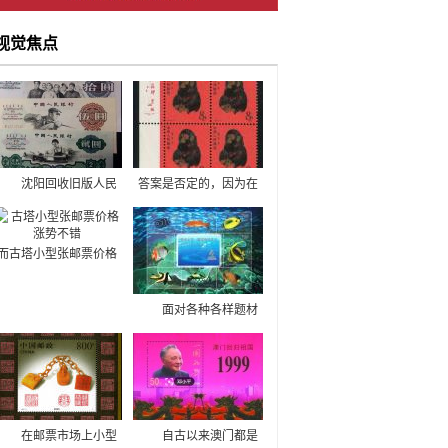
视觉焦点
沈阳回收旧版人民
答案是否定的，因为在
币，沈阳回收旧版钱币
近些年来也有一些发行
纪念钞连体钞，现在网
的钱币特别值钱，比
络科技的进步，藏友们
如，T46猴票四方连，
而古塔小型张邮票价格
可以足不出户就能完成
这是当下很多人比较喜
最近的行情走势不错，
钱币回收交易。沈阳回
欢收藏的一种钱币，那
可以用来作为投资藏
收旧版纸币，高价专业
么市面中流行的1980年
面对各种各样题材
品。 从这枚古塔小
回收纸币，欢迎致电咨
T46猴票四方连多少钱
的邮票，藏家在回收时
型张邮票价格的来看，
询。
呢？
也会仔细考虑其价值所
它的发展前景还是比较
在，不可能会收藏没有
广阔的，因为邮票的主
太大的价值的邮
题很好，展现了我们国
票。 每一枚面值都
家劳动人民的伟大。另
是两元，发行了三千多
外，这枚邮票的发行数
在邮票市场上小型
自古以来澳门都是