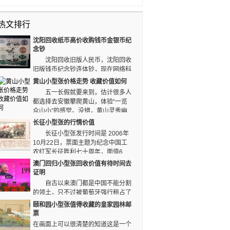
万枚。 到了今天，
量少。
张并不稀少，也不是所
中国不能分割的领土，
海底世界小型张回收价
有小型张都有火爆的未
只不过被葡萄牙强行租
值逐渐体现出来，市场
热文排行
来。正如寿山石雕小型
占了几百年，这是巨大
价格也上涨了十倍多。
张价格走势一样，尽管
的国耻。同时发行了纪
沈阳回收纸币高价收购钱币金银币纪
发行了二十年却没有太
念澳门回归的邮票，现
念钞
大的上涨幅度。图案是
在澳门回归小型张回收
沈阳回收旧版人民币，沈阳回收
寿山的石雕，看起来晶
价值还是很不错。
旧版钱币纪念钞连体钞，现在网络科
莹温润又富有光泽。
技的进步，藏友们可以足不出户就能完成钱币回收
黄山小型张价格走势 收藏价值如何
交易。沈阳回收旧版纸币，高价专业回收纸币，欢
五一长假就要来到，估计很多人
迎致电咨询。
都选择去安徽攀爬黄山，体验“一览
众山小”的感觉。没错，黄山灵秀幽
美，是世界文化与自然遗产，是大自然的馈赠。在
长征小型张的行情价值
1997年国家邮政局发行了黄山小型张，将主要美
长征小型张发行时间是 2006年
景汇聚在方寸之间，令黄山小型张价格走势大好。
10月22日，票面主题为纪念中国工
农红军长征胜利七十周年，面值6
元。这首诗词表达了毛主席作为一个诗人的艺术风
澳门回归小型张回收价值有待时间去
格，也表现出了他作为一个革命家的高昂气概。
证明
自古以来澳门都是中国不能分割
的领土，只不过被葡萄牙强行租占了
几百年，这是巨大的国耻。同时发行了纪念澳门回
颐和园小型张值得收藏的皇家园林邮
归的邮票，现在澳门回归小型张回收价值还是很不
票
错。
在画面上可以很清楚的知道这是一个