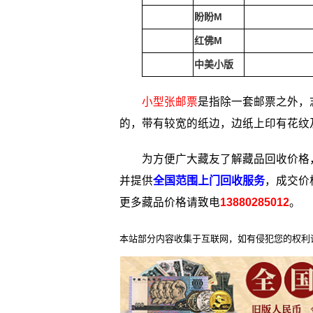
盼盼M
红佛M
中美小版
小型张邮票
是指除一套邮票之外，
的，带有较宽的纸边，边纸上印有花纹
为方便广大藏友了解藏品回收价格，3
并提供
全国范围上门回收服务
，成交价
更多藏品价格请致电
13880285012
。
本站部分内容收集于互联网，如有侵犯您的权利