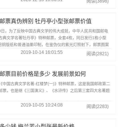
阅读(3898)
邮票真伪辨别 牡丹亭小型张邮票价值
30日，为了反映中国古典文学的伟大成就，中华人民共和国邮电
古典文学名著牡丹亭》特种邮票，全套4枚，同日发行1枚小型
品采用铜版纸和普通油墨印制，在鉴伪仪的紫光灯照射下，邮票图案
呈雪白色。
2019-10-14 16:01:55
阅读(2821)
邮票目前价格是多少 发展前景如何
国古典文学名著-红楼梦(一)》特种邮票，这是我国邮政第二
邮票，也是继《三国演义》、《水浒传》之后第三套四大名著题
2019-10-05 10:24:08
阅读(2283)
多少钱 梅兰芳小型张最新价格