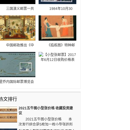
三国演义邮票一共
1984年10月30
发行了五组，其中小型
日，为了反映中国古典
张邮票一共发行了3
文学的伟大成就，中华
枚，第二组和第三组的
人民共和国邮电部发行
三国演义邮票没有发行
一套《中国古典文学名
小型张邮票。
著牡丹亭》特种邮票，
全套4枚，同日发行1枚
中国邮政推出《中
《捣练图》特种邮
小型张。T.99M伪品采
国古典文学名著-红楼梦
票1套3枚，小型张1
用铜版纸和普通油墨印
(一)》特种邮票，这是
枚。 两日翻倍的
制，在鉴伪仪的紫光灯
我国邮政第二次发行相
《捣练图》邮票小型张
照射下，邮票图案不出
关题材的邮票，也是继
的趋势略有下跌，提醒
现荧光，纸面呈雪白
《三国演义》、《水浒
广大邮票收购朋友，这
色。
传》之后第三套四大名
种新邮受资金操控迹象
里乔内国际邮票博览会
著题材系列邮票。
明显，要分析行情再投
的组织委员会同中国保
资。
持着十分友好的关系。
热文排行
早在1964年，该博览会
组织委员会就邀请中国
2021五牛图小型张价格 收藏投资建
邮票总公司派代表团携
议
带展品前往参加。长城
2021五牛图小型张价格 本
加字小型张是为参加
次发行组合是5枚加一枚小型张的形
1979年里乔内国际邮票
式，由设计名家王虎鸣设计。 在发行的11种