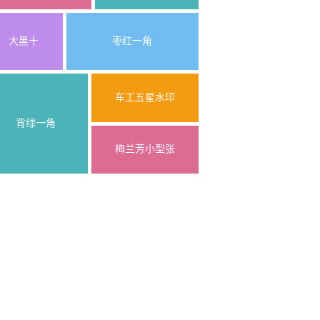
大黑十
枣红一角
车工五星水印
背绿一角
梅兰芳小型张