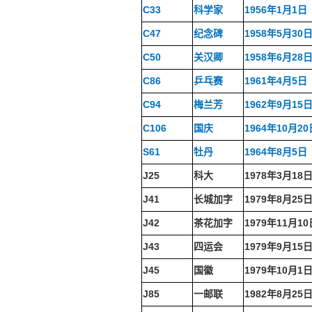
C33
科学家
1956年1月1日
C47
纪念碑
1958年5月30
C50
关汉卿
1958年6月28
C86
乒乓赛
1961年4月5日
C94
梅兰芳
1962年9月15
C106
国庆
1964年10月20
S61
牡丹
1964年8月5日
J25
科大
1978年3月18
J41
长城加字
1979年8月25
J42
茶花加字
1979年11月10
J43
四运会
1979年9月15
J45
国徽
1979年10月1
J85
一邮联
1982年8月25