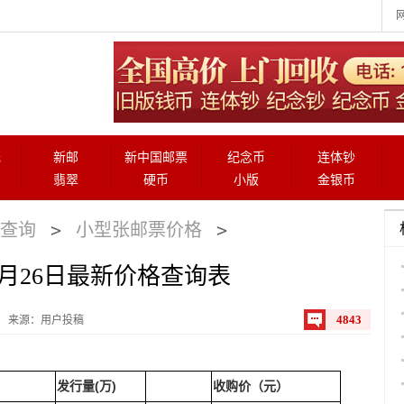
元
新邮
新中国邮票
纪念币
连体钞
翡翠
硬币
小版
金银币
>
>
查询
小型张邮票价格
5月26日最新价格查询表
4843
来源：用户投稿
发行量(万)
收购价（元）