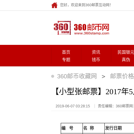
您好，欢迎来到360邮票互动网！
首页
资讯
民国银
专题
钱币
真伪
>
360邮币收藏网
邮票价格
【小型张邮票】2017年
2019-06-07 03:28:15
责任编辑：360邮票网
编
号
名
称
发行日期