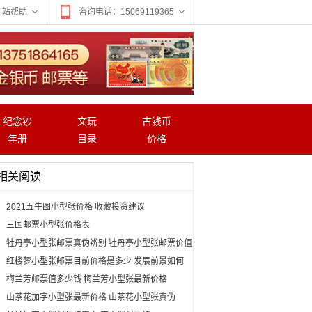
网站帮助
咨询电话：15069119365
纪念钞
文玩
古钱币
年册
目录
价格
相关阅读
2021五牛图小型张价格 收藏投资建议
三国邮票小型张价格表
牡丹亭小型张邮票真伪辨别 牡丹亭小型张邮票价值
红楼梦小型张邮票目前价格是多少 发展前景如何
梅兰芳邮票值多少钱 梅兰芳小型张最新价格
山茶花加字小型张最新价格 山茶花小型张真伪