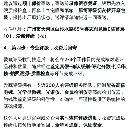
建议通过
顺丰保价
寄送，寄送前
录像留存凭证
。银币先放入
硬质保护盒，再套上气泡膜和纸箱；
原筒评级切勿拆开原包
装
，保持出厂原始状态。送评清单随快递一同寄送。
收件地址：
广州市天河区白沙水路65号睿志创意园E栋首层
101，爱藏评级（收）
4、第四步：专业评级，收费后回寄
爱藏评级收到快递后，将会在
2-3个工作日
内完成核对送评
品种和数量。随后经过
鉴定真假-确认版别-评定分数-打印装
帧-拍照溯源-质量检查
等环节完成评级。
爱藏评级拥有一支
近200人
的评级服务团队，同时配备
高倍
电镜、光学显微镜、光谱仪、金属检测仪
等高端检测仪器，
为钱币鉴定评级的科学性、准确性、严谨性提供了系统性的
基础保障。
送评人可通过官网或公众号
实时查询评级进度
，收费完成后
评级币按预留地址寄回，
全程可追溯、保证安全
。