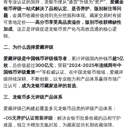
有专业认证的加持，龙银币便从“通货”升级为“资产”。
爱藏金
银币评级一站式解决了品相认定、是否养护、版别标注等问
题
，金属币收藏价值得到充分挖掘和体现。藏家交易时有据
可查地定价——
高分币享受高品质溢价，版别币收获稀缺性
加成
。这正是评级促进龙银币资产化与高效流通的核心逻
辑。
二、为什么选择爱藏评级
爱藏评级是
中国钱币
评级领导者
，累计评级国内外钱币
超1亿
枚
，总价值超过
300亿元
，荣获
“2024-2025年连续两年中
国钱币评级量第一”
等权威认证。在中国龙银币领域，爱藏评
级持续深耕、不断创新，以专业能力和产品体系赢得市场广
泛认可，
成为龙银币藏家送评的首选
。
三、龙银币多元评级产品体系
爱藏评级已构建起覆盖多元龙银币品类的评级产品体系：
-
OS无养护认证筒装评级
：解决金银币批量收藏的品相守护
难题，独立卡槽加充氮封装，为藏家提供长期收藏保障。