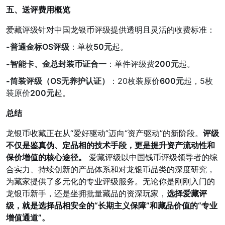
五、送评费用概览
爱藏评级针对中国龙银币评级提供透明且灵活的收费标准：
-
普通金标OS评级
：单枚
50元
起。
-
智能卡、金总封装币证合一
：单件评级费
200元
起。
-
筒装评级（OS无养护认证）
：20枚装原价
600元
起，5枚
装原价
200元
起。
总结
龙银币收藏正在从“爱好驱动”迈向“资产驱动”的新阶段。
评级
不仅是鉴真伪、定品相的技术手段，更是提升资产流动性和
保价增值的核心途径。
爱藏评级以中国钱币评级领导者的综
合实力、持续创新的产品体系和对龙银币品类的深度研究，
为藏家提供了多元化的专业评级服务。无论你是刚刚入门的
龙银币新手，还是坐拥批量藏品的资深玩家，
选择爱藏评
级，就是选择品相安全的“长期主义保障”和藏品价值的“专业
增值通道”。