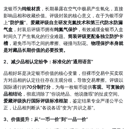
龙银币为
纯银材质
，长期暴露在空气中极易产生氧化，直接
影响品相和收藏价值。评级封装的核心意义，在于为银币穿
上
“防护服”
。
爱藏评级自主研发充氮技术和第三代防水防漏
气盒
，封装后评级币拥有
纯氮气保护
，有效减缓
金银币
入盒
时间久了产生氧化的行业难题。
筒装评级更配备独立防护卡
槽
，避免币与币之间的摩擦、碰撞与刮花。
物理保护本身就
是对藏品长期价值的必要投资。
2、减少品相认定纷争：标准化的“通用语言”
品相好坏是决定银币价值的核心变量，但裸币交易中买卖双
方对品相的认定往往存在主观分歧，导致交易摩擦。评级以
国际通行的
70分制打分
，为每一枚银币提供
客观、可复验的
品相结论
，彻底消除了“你说绝品、他说微瑕”的扯皮空间。
爱藏评级执行国际评级标准框架
，鉴定结果专业严谨公平公
正，让品相判断从“各说各话”变为“共识之基”。
3、价值提升：从“一币一价”到“一品一价”