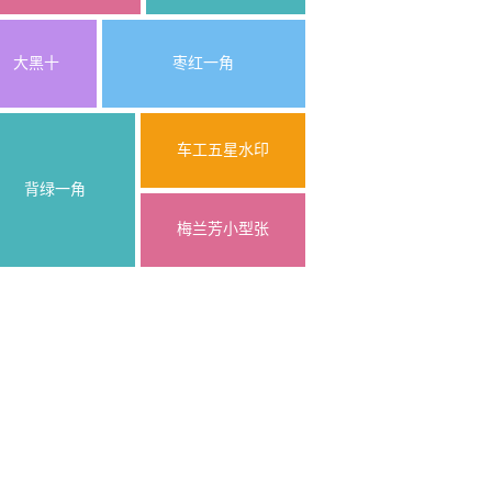
大黑十
枣红一角
车工五星水印
背绿一角
梅兰芳小型张