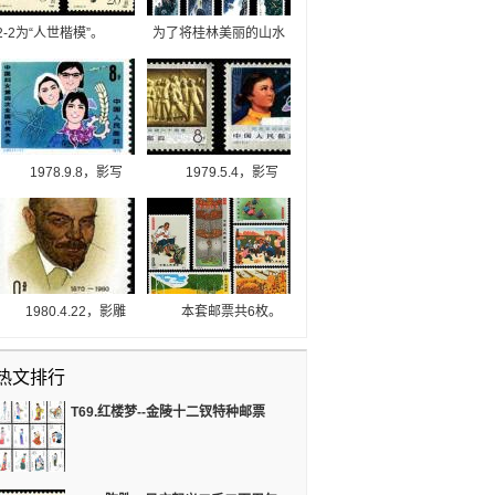
2-2为“人世楷模”。
为了将桂林美丽的山水
这套邮票发行于1988年
最美的一面永远的保留
1月11日，纪念了蔡元
下来，中国发行了T53
培诞生120周年，该邮
桂林山水邮票。这枚邮
票共有两幅图画很好地
票是中国影写版邮票的
给人们展现出了一代学
一枚，成员众多分为8
界泰斗的伟大风范。
枚，分别描绘了桂林8
1978.9.8，影写
1979.5.4，影写
个风景如画的景点。
版，P11*11.5，
版，P11*11.5，
40*30mm，50。
40*30mm， 50。表现
1978年9月8日至17
了“五四”青年为祖国独
日，中国妇女第四次全
立、富强而斗争的场
国代表大会在北京召
面。但是，全国人民坚
开。康克清受全国妇女
决支持北京学生的正义
1980.4.22，影雕
本套邮票共6枚。
联合会的委托向大会作
斗争，革命风暴席卷全
套印。 本套邮票共
品名：T3户县农民画。
了工作报告。康克清当
国。
1枚。图案为列宁侧面
十分令人高兴的是，这
选为全国妇联主席。
热文排行
像。列宁不仅创立了政
种独特的题材被应用在
党同时还领导了俄国着
了邮票之中，中国发行
T69.红楼梦--金陵十二钗特种邮票
名的第一次革命，他对
了T3 户县农民画邮票。
俄国日后的各方面事业
更为重要的是，它由北
发展作出了具有深远意
京邮票厂印制，印刷十
义的影响，同时他对世
分的精细，是各位邮票