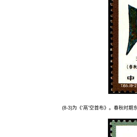
(8-3)为《‘鬲’空首布》。春秋时