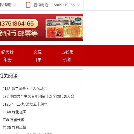
网站帮助
咨询电话：15069119365
纪念钞
文玩
古钱币
年册
目录
价格
相关阅读
J118 第二届全国工人运动会
J32 中国共产主义青年团第十次全国代表大会
J125 “一二·九”运动五十周年
T148 绿化祖国
T38 万里长城
T125 农村风情