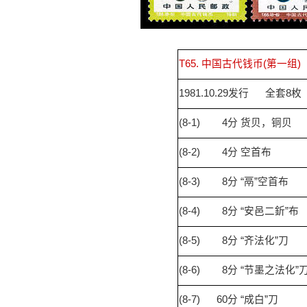
T65.
中国古代钱币(第一组)
1981.10.29发行
全套8枚
(8-1)
4分
货贝，铜贝
(8-2)
4分
空首布
(8-3)
8分
“鬲”空首布
(8-4)
8分
“安邑二釿”布
(8-5)
8分
“齐法化”刀
(8-6)
8分
“节墨之法化”
(8-7)
60分
“成白”刀