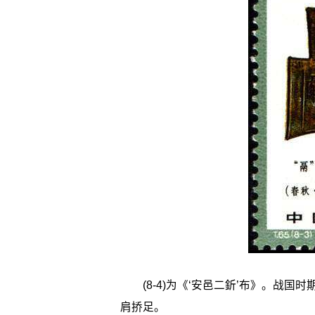
(8-4)为《‘安邑二釿’布》。战国
肩挢足。