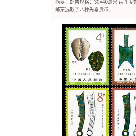
摘要：邮票规格：30×40毫米 齿孔度
邮票选取了八种先秦货币。