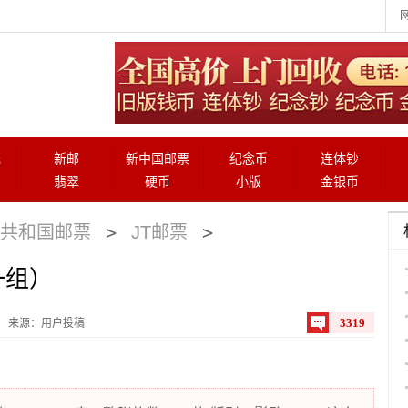
元
新邮
新中国邮票
纪念币
连体钞
翡翠
硬币
小版
金银币
>
>
共和国邮票
JT邮票
一组）
3319
来源：用户投稿