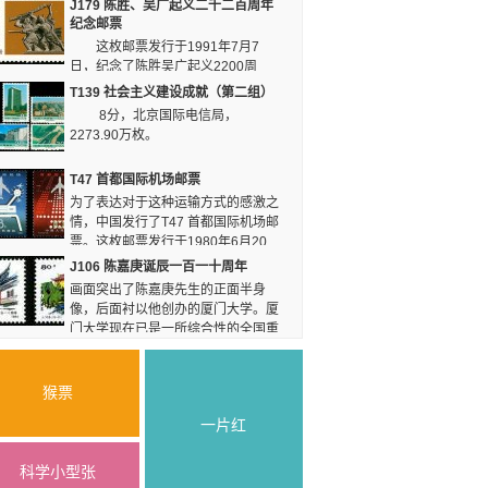
J179 陈胜、吴广起义二千二百周年
界性的各种战争也作出
收藏家不能错过的宝
纪念邮票
了具有建设性的指导思
贝。
这枚邮票发行于1991年7月7
想。
日，纪念了陈胜吴广起义2200周
年，该邮票的嘱托案为雕刻版的陈胜吴广起义场景
T139 社会主义建设成就（第二组）
图，整个图画给人了一种威武豪迈的气势让人感受
8分，北京国际电信局，
到了战斗场面的激烈。
2273.90万枚。
T47 首都国际机场邮票
为了表达对于这种运输方式的感激之
情，中国发行了T47 首都国际机场邮
票。这枚邮票发行于1980年6月20
日，是中国影写版邮票的一枚。这枚邮票分为两
J106 陈嘉庚诞辰一百一十周年
枚，第一枚为“机场大楼”，图中是简易的机场大楼
画面突出了陈嘉庚先生的正面半身
的形状，上方飞行着6架飞机，背景为蓝色，象征
像，后面衬以他创办的厦门大学。厦
着蓝天。
门大学现在已是一所综合性的全国重
点大学。1950年，陈嘉庚先生回国定居后，把全
部财产奉献出来，用于建设厦门大学和集美学村。
现在集美学村已是楼群林立、设备先进的科学、教
猴票
学基地。
一片红
科学小型张