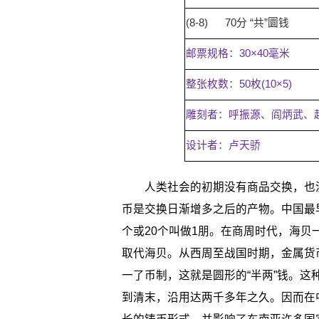
(8-8)
70分
“共”圜钱
邮票规格：30×40毫米
整张枚数：50枚(10×5)
雕刻者：呼振源、阎炳武、
设计者：卢天骄
人类社会的初期没有商品交换，也没
币是交换日渐增多之后的产物。中国最早
个或20个叫做1朋。在商周时代，海
取代海贝。从西周至战国时期，金属货
一了币制，这就是圆形的“半两”钱。
到清末，沿用达两千多年之久。因而在