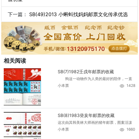
下一篇：
SB(49)2013 小蝌蚪找妈妈邮票文化传承优选
相关阅读
SB(7)1982壬戌年邮票的收藏
狗这一动物作为人类的最好的陪伴，一直
小本票
1428
SB(8)1983癸亥年邮票的收藏
这次由其韩美林大师画的猪年邮票，图案活泼
小本票
1660