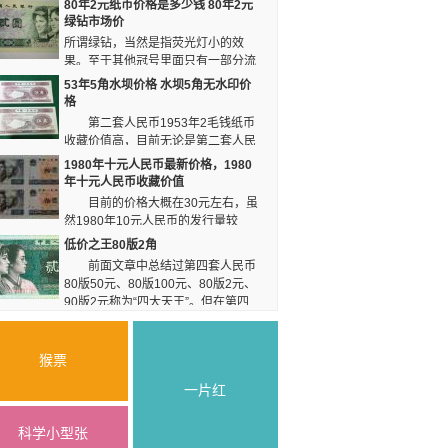
80年2元纸币价格是多少钱 80年2元
元人民币的升值潜力还将不断上升。第四套人民币
绿钻市场价
2元定会成为必不可少的投资精品。
所谓绿钻，当然是指荧光灯小的效
果。至于其他冠号里面只有一部分流
水号是绿钻，其他大部分都不是。实际可能让很多
53年5角水坝价格 水坝5角无水印价
人失望了，目前的价格并不高，普通的802目前大
格
概价格在15元左右一张，绿钻的价格大概在55左
第二套人民币1953年2毛钱纸币
右一张。
收藏价值高，目前无论是第二套人民
币大全套，还是第二套人民币小全套中都必须用到
1980年十元人民币最新价格，1980
的纸币，消耗比较大，又是建国后有陈云，周总理
年十元人民币收藏价值
亲自参与审阅批准的第一套纸币，从票面看就有丰
目前的价格大概在30元左右，虽
富的文化内涵和巨大的历史价值。
然1980年10元人民币的发行量较
大，但是消耗也非常大，所以1980年10元人民币
低价之王80版2角
的存世量并没有大家想像的那么多，再加上1980
前面文章中总结过第四套人民币
年10元人民币的本身在第四套人民币中的地位，
80版50元、80版100元、80版2元、
相信它的升值空间还是很大的。
90版2元称为“四大天王”。但在第四
套人民币中80版2角却是涨幅较大的，甚至超过了
前面某些品种，大有引领低面额的趋势。下面简要
介绍下，供参考。
猴票
一片红
科学小型张