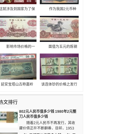
这就涉及到国家为了保
作为我国2元币种
护老百姓的财富不被洗
“领头羊”，印制图案宝
劫，为了稳定国家的金
塔山又是革命圣地延安
融安全，防止国民党和
的重要标志和象征，宝
苏联的破坏，所以在中
塔山贰元的社会地位和
苏关系破裂后，自主设
历史价值显然不容小
计印刷的！
觑。当然，钱币价值基
影响市场价格的一
面值为五元的炼钢
本脱离不了“物以稀为
个重要原因就是发行
工人人民币属于第我国
贵”的定律影响。随着岁
量，在收藏市场上物以
所发行第三套人民币中
月的流逝，第二套人民
稀为贵就是一个原则，
的其中一枚。 炼钢
币的收藏价值将日益显
第三套人民币1960年一
五元的收藏价值可以说
现。
元发行的数量比较多，
一般，相对三版珍稀品
因此，它的市场价格，
种来说，只能算是保值
延安宝塔山古称嘉岭
该连体钞的价格之发行
也没有出现大幅度的上
品种，并不是升值潜力
山，位于延安城东南，
之日起一直在升高，虽
涨。
品种。
延河之滨。宝塔山是革
然升幅不大，无法与80
热文排行
命圣地延安的重要标志
年的连体钞相比，但是
和象征，“只有登上宝塔
其具有的升值空间较
802元人民币值多少钱 1980年2元整
山，才算真正到了延
大，价格继续上涨是势
刀人民币值多少钱
安”。
在必行的。
随着2元人民币不再发行，其收
藏价值正在不断翻番，目前，1953
年版的2元人民币已市值千元。随着时间推移，2