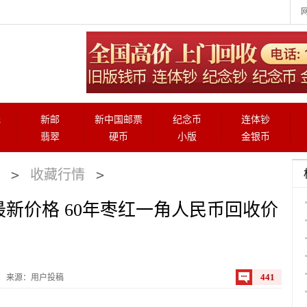
元
新邮
新中国邮票
纪念币
连体钞
翡翠
硬币
小版
金银币
>
>
收藏行情
新价格 60年枣红一角人民币回收价
441
来源：用户投稿