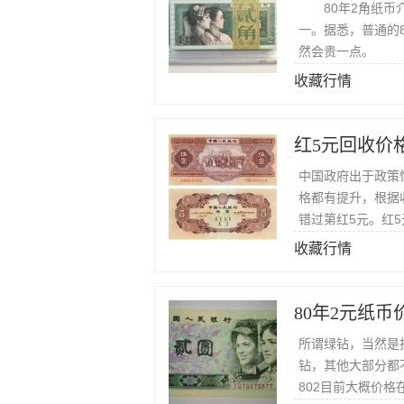
80年2角纸币介
一。据悉，普通的
然会贵一点。
收藏行情
红5元回收价
中国政府出于政策
格都有提升，根据
错过第红5元。红
币5元更是少之又
收藏行情
80年2元纸币
所谓绿钻，当然是
钻，其他大部分都
802目前大概价格