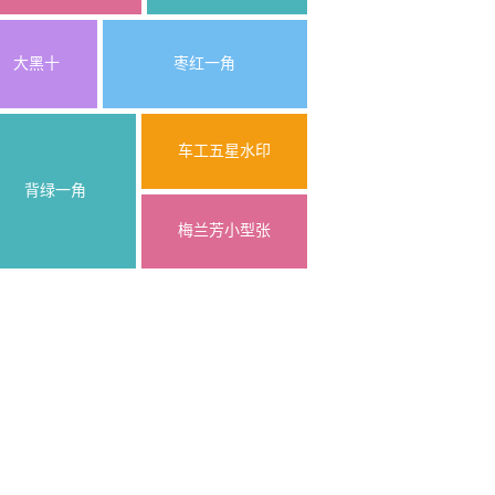
大黑十
枣红一角
车工五星水印
背绿一角
梅兰芳小型张