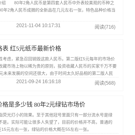
绍 80年2角人民币是第四套人民币中外表较美观的币种之
80年2角人民币成捆的全新品在几元左右一张，特色品种价格当
2021-11-04 10:17:31
阅读(716)
格表 红5元纸币最新价格
性考虑，紧急召回销毁这款人民币。第二版红5元每年的市场价
收藏市场上物以稀为贵的原则，投资收藏人民币的买家千万不要
5元未来发展的空间还很大，由于时间太久好品相的第二版人民
少。
2021-09-24 16:16:18
阅读(568)
价格是多少钱 80年2元绿钻市场价
指荧光灯小的效果。至于其他冠号里面只有一部分流水号是绿
不是。实际可能让很多人失望了，目前的价格并不高，普通的
在15元左右一张，绿钻的价格大概在55左右一张。