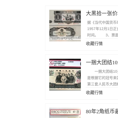
大黑拾一张价
据《当代中国货币
1957年12月1
时间。 3、票面
210mm×85m
收藏行情
一捆大团结10
一捆大团结10元
是根据它的冠号来
第三套人民币大团
同。
收藏行情
80年2角纸币