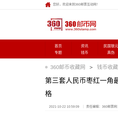
您好，欢迎来到360邮票互动网！
首页
资讯
民国银
专题
钱币
真伪
>
360邮币收藏网
钱币收藏
第三套人民币枣红一角最
格
2021-10-22 10:59:09
责任编辑：360邮票网