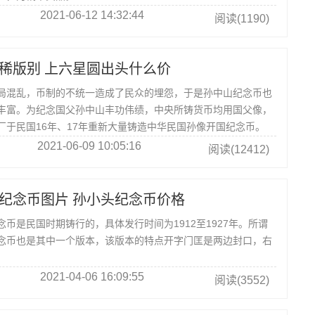
2021-06-12 14:32:44
阅读(1190)
稀版别 上六星圆出头什么价
局混乱，币制的不统一造成了民众的埋怨，于是孙中山纪念币也
丰富。为纪念国父孙中山丰功伟绩，中央所铸货币均用国父像，
厂于民国16年、17年重新大量铸造中华民国孙像开国纪念币。
2021-06-09 10:05:16
阅读(12412)
纪念币图片 孙小头纪念币价格
是民国时期铸行的，具体发行时间为1912至1927年。所谓
念币也是其中一个版本，该版本的特点开字门匡是两边封口，右
2021-04-06 16:09:55
阅读(3552)