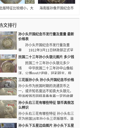
圆”，中间有一双桅帆船
念币孙小头的潜力是相
正乘风破浪。近期孙中
当不错的，虽然对比袁
此版特征比较细小，大
海南版孙像开国纪念币
山民国23年帆船通货普
大头价格上可能有比较
家要耐心观看，藏家熟
整体显得比较模糊，币
品1000元左右，美品
低一些，但是他留下来
悉该版钱币特征后，就
面压力不足，含银量只
1100元以上。
的价值是我们无法言喻
热文排行
可以将一些不是孙小头
有八成左右，具有一定
的。
海南版的银币排除在外
的存世量，由于含银量
孙小头开国纪念币发行量及重量 最新
了，但是对于鉴定真
比中央版略低，其价格
价格表
假，藏家要多了解其真
也不是很高，但随着这
孙小头开国纪念币发行量及重
假的鉴定知识以及多实
几年银元价格的逐步上
量 1912年3月11日财政部正式呈
际检验对比，并积累经
升，它的市价也在上
文，临时大总统孙中山先生批准，中华民国临时政
民国二十三年孙小头银元图片 多少钱
验。
涨，具体价格也因其版
府正式开铸孙中山开国纪念币统一市场货币，发行
民国二十三年孙小头银元多少
式和品相而定。
量1000万。直线边齿，重26.6克，含银90%到
钱 中华民国二十三年孙中山像船
91.9%含铜9%左右，也被后世叫做“孙小头”。
洋，公博ms62评级，环彩转光，极
其漂亮，20210130在爱藏上的成交价为1888
三花版孙小头 孙小头开国纪念币价格
元。 孙小头银元，孙中山像船洋银币一枚，公
孙小头作为民国时期的流通货币之
博评级，民国二十三年，原汁原味，老包浆，
一，或许知名度远不如袁大头银元，
20201015在爱藏上的成交价为860元。
但该枚钱币同样具备有着一定的收藏
价值和历史价值，且版本较为多样，即根据钱币的
孙小头右三花有哪些特征 银币真假怎
花枝的不同就可分为普通版，点草版，三花版及日
么辨识
字版四个版本，其中三花版孙小头还能再往下细
孙小头右三花有哪些特征 孙小头右三
分。
花为民国16年孙小头三花版银币，装
饰星花为六角星。孙小头右三花银币真假怎么辨识
孙小头下五星边齿图片 孙小头下五星