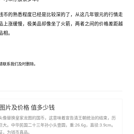
币的熟悉程度已经是比较深的了，从这几年银元的行情走
品上涨缓慢，极美品却像坐了火箭，两者之间的价格差距越
品相。
请联系我们及时删除。
图片及价格 值多少钱
头像替换皇家龙图的国币，这意味着宣告清王朝统治的结束，历
大。中华民国二十三年孙小头壹圆，重:26.6g，直径:3.9cm。
征，为钱币真品。