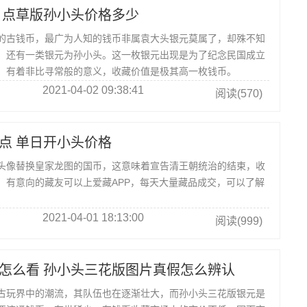
 点草版孙小头价格多少
古钱币，最广为人知的钱币非属袁大头银元莫属了，却殊不知
，还有一类银元为孙小头。这一枚银元出现是为了纪念民国成立
，有着非比寻常般的意义，收藏价值是极其高一枚钱币。
2021-04-02 09:38:41
阅读(570)
点 单日开小头价格
头像替换皇家龙图的国币，这意味着宣告清王朝统治的结束，收
，有意向的藏友可以上爱藏APP，每天大量藏品成交，可以了解
。
2021-04-01 18:13:00
阅读(999)
怎么看 孙小头三花版图片真假怎么辨认
古玩界中的潮流，其队伍也在逐渐壮大，而孙小头三花版银元是