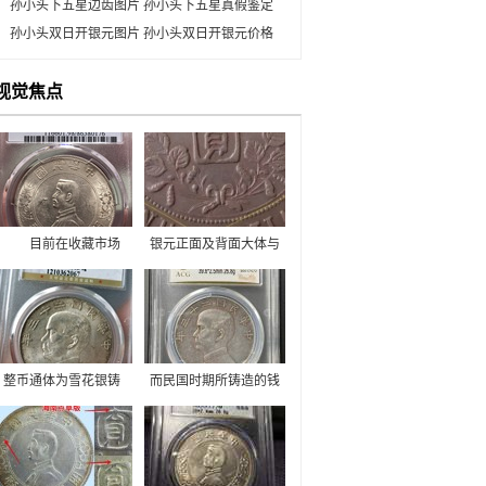
孙小头下五星边齿图片 孙小头下五星真假鉴定
孙小头双日开银元图片 孙小头双日开银元价格
视觉焦点
目前在收藏市场
银元正面及背面大体与
上，在众多的钱币中，
上品相同，左右上方分
银元材质珍贵，艺术价
列五角星。五角星与英
值高。这枚钱币目前在
文字母间距较近。袁世
钱币市场上的普品780
凯窃取大总统后，该币
元左右，美品900元以
即停铸，因时间短暂，
上。
流用不多，尤显珍贵。
整币通体为雪花银铸
而民国时期所铸造的钱
造，正面上端铸有“中华
币多之又多，其中孙小
民国二十三年”字样，下
头就是一个很好的代
端为孙中山侧面像，背
表。 综合上面的表
面中央两端铸有“壹
述，我们知道了开国纪