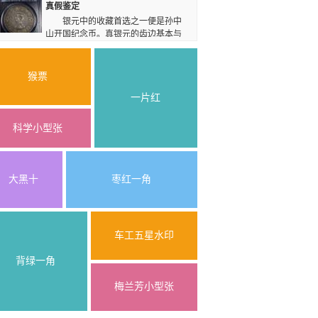
1、银色 银色，即是银圆呈现出的金属色彩。
真假鉴定
银元中的收藏首选之一便是孙中
山开国纪念币。真银元的齿边基本与
面垂直，大致均匀，压痕深，一般呈梯形或弧形，
边齿宽窄精度过高则假，因为当时工艺水平达不
到。造假者使用的铸造设备难使币面底层平整如
猴票
镜，对文字图案与币面底层的衔接部位要特别留
一片红
意。
科学小型张
大黑十
枣红一角
车工五星水印
背绿一角
梅兰芳小型张