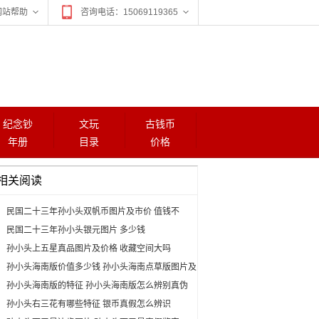
网站帮助
咨询电话：15069119365
纪念钞
文玩
古钱币
年册
目录
价格
相关阅读
民国二十三年孙小头双帆币图片及市价 值钱不
民国二十三年孙小头银元图片 多少钱
孙小头上五星真品图片及价格 收藏空间大吗
孙小头海南版价值多少钱 孙小头海南点草版图片及
价格
孙小头海南版的特征 孙小头海南版怎么辨别真伪
孙小头右三花有哪些特征 银币真假怎么辨识