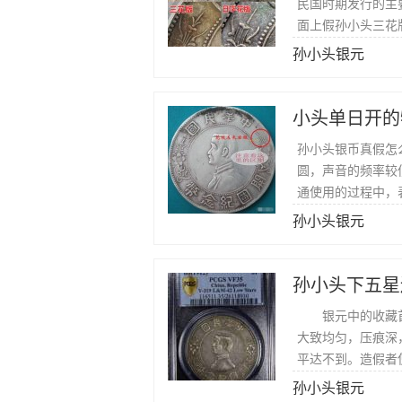
民国时期发行的主
面上假孙小头三花
孙小头银元
小头单日开的
孙小头银币真假怎
圆，声音的频率较
通使用的过程中，
孙小头银元
孙小头下五星
银元中的收藏首
大致均匀，压痕深
平达不到。造假者
的衔接部位要特别
孙小头银元