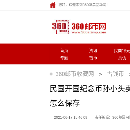
您好，欢迎来到360邮票互动网！
首页
资讯
民国银
专题
钱币
真伪
>
360邮币收藏网
古钱币
民国开国纪念币孙小头
怎么保存
2021-06-17 15:46:09
责任编辑：360邮票网