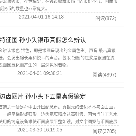
要流通钱币，存世稀少，在钱币收藏市场上的市价不低，因而市
版银币的数量也非常庞大。
2021-04-01 16:14:18
阅读(872)
特征图 孙小头银币真假怎么辨认
么辨认银色 银色，即是银圆呈现出的金属色彩。声音 敲击真银
低，会发出绵长柔和悦耳的声音。包浆 银圆的包浆是银圆在流
表面因氧化而产生的一层深色附着物。
2021-04-01 09:38:21
阅读(4897)
边齿图片 孙小头下五星真假鉴定
选之一便是孙中山开国纪念币。真银元的齿边基本与面垂直，
，一般呈梯形或弧形，边齿宽窄精度过高则假，因为当时工艺水
使用的铸造设备难使币面底层平整如镜，对文字图案与币面底层
留意。
2021-03-30 16:19:05
阅读(3785)