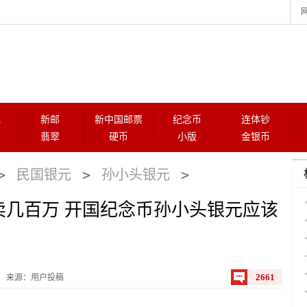
元
新邮
新中国邮票
纪念币
连体钞
翡翠
硬币
小版
金银币
>
>
>
民国银元
孙小头银元
卖几百万 开国纪念币孙小头银元应该
2661
来源：用户投稿