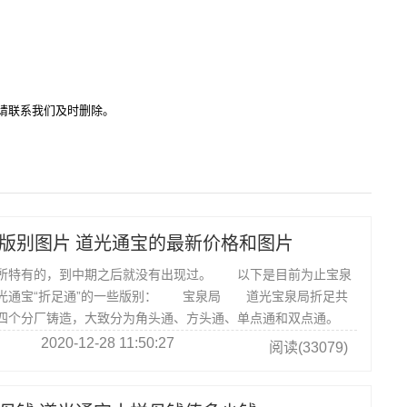
请联系我们及时删除。
版别图片 道光通宝的最新价格和图片
所特有的，到中期之后就没有出现过。 以下是目前为止宝泉
光通宝“折足通”的一些版别： 宝泉局 道光宝泉局折足共
四个分厂铸造，大致分为角头通、方头通、单点通和双点通。
2020-12-28 11:50:27
阅读(33079)