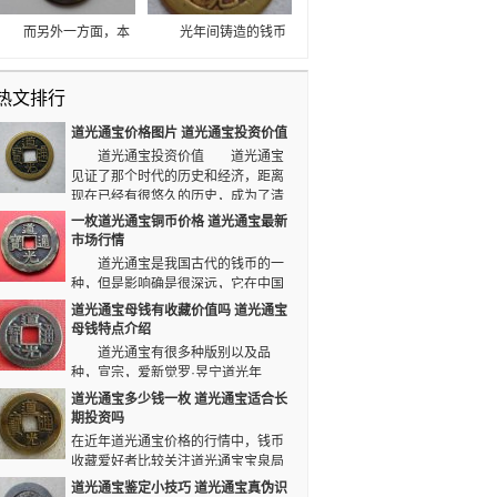
可以根据这些信息来考
平地下，看起来粗糙不
察收藏市场，从中得到
堪，再加上个人擅自铸
而另外一方面，本
光年间铸造的钱币
更多的收藏知识和经
造钱币，导致这个时期
身它的外观设计也比较
被称为道光通宝，乃是
验。
流通的钱币质量和大小
美观，在正面的位置以
我国古代钱币之
有很大悬殊。
热文排行
楷书写着“道光通宝”四
一。 综上所述，简
个大字。读取的方式是
而言之，本枚“宝苏局道
道光通宝价格图片 道光通宝投资价值
从上到下从右到左，而
光通宝阔缘折二”钱，三
道光通宝投资价值 道光通宝
在道光通宝的背面位置
相一材，诸关可过，开
见证了那个时代的历史和经济，距离
则是当时铸造这款钱币
门见山，毋容置疑。
现在已经有很悠久的历史，成为了清
的钱局满文。最终拍卖
朝时期的代表物，收藏的价值特别高。
一枚道光通宝铜币价格 道光通宝最新
成交价RMB28620元。
市场行情
道光通宝铸于清宣宗道
道光通宝是我国古代的钱币的一
光年间。
种，但是影响确是很深远，它在中国
的钱币市场上的占据的江山也是很大的。道光通宝
道光通宝母钱有收藏价值吗 道光通宝
一直倍受关注，人们的焦点所在。
母钱特点介绍
道光通宝有很多种版别以及品
种，宣宗，爱新觉罗·昱宁道光年
间，铸“道光通宝”。道光通宝铸造拙劣，版别繁
道光通宝多少钱一枚 道光通宝适合长
衍，存世颇丰，普品诸多泉家并不加以重视，然其
期投资吗
中有不乏铸造精美的母钱与样钱，深受泉家推崇，
在近年道光通宝价格的行情中，钱币
因存世稀少而更加难寻。
收藏爱好者比较关注道光通宝宝泉局
的小平母钱，还有包浆漂亮的太平大花钱等等。其
道光通宝鉴定小技巧 道光通宝真伪识