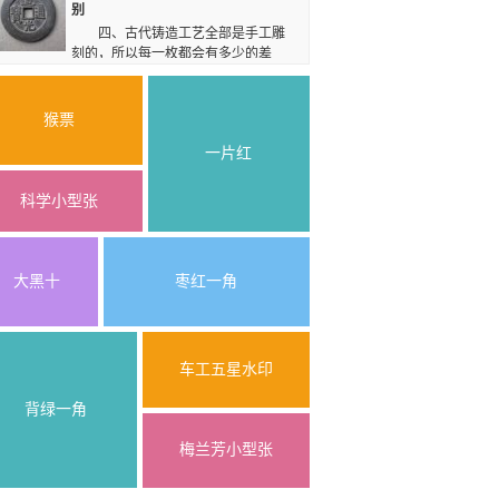
中，母钱的起拍价就达到了500元，如今的成交价
别
也只是在千元左右，可见道光通宝的价格行情波动
四、古代铸造工艺全部是手工雕
都不大，毕竟只有小部分品种才受到关注。
刻的，所以每一枚都会有多少的差
别，如果一批钱币中模样一样，毫无差别之分，必
定会是假币。 通过以上对道光通宝鉴定方法的
了解，希望能对大家以后的收藏过程中有所帮助，
猴票
避免假币带来的造成损失。
一片红
科学小型张
大黑十
枣红一角
车工五星水印
背绿一角
梅兰芳小型张