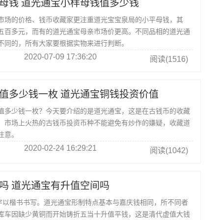
母钱 道光通宝小样母钱值多少钱
市场的价格、钱币收藏家更注重道光宝宝泉局的小平母钱，其
五百多元，而有的道光通宝母亲市场价更高。不同品相的道光通
不同的，所有大家要根据实物来进行判断。
2020-07-09 17:36:20
阅读(1516)
值多少钱一枚 道光通宝铜钱投资价值
多少钱一枚？今天要介绍的是道光通宝，这是在古钱币的收藏
，市场上火热的古钱币投资币种不能避免有炒作的嫌疑，收藏道
注意。
2020-02-24 16:29:21
阅读(1042)
吗 道光通宝有升值空间吗
四字以楷书书写。道光通宝形制特点基本与嘉庆钱相同，所不同者
库车因缺少黄铜而开始铸折五当十升值平钱，这是清代虚值大钱