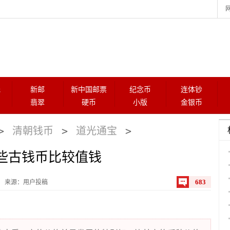
元
新邮
新中国邮票
纪念币
连体钞
翡翠
硬币
小版
金银币
>
>
>
清朝钱币
道光通宝
些古钱币比较值钱
683
来源：用户投稿