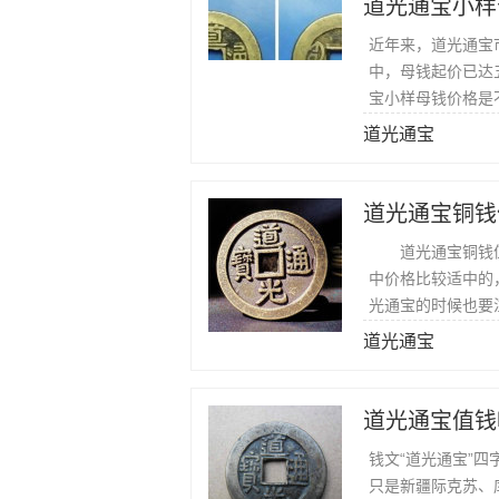
道光通宝小样
近年来，道光通宝
中，母钱起价已达
宝小样母钱价格是
道光通宝
道光通宝铜钱
道光通宝铜钱值
中价格比较适中的
光通宝的时候也要
道光通宝
道光通宝值钱
钱文“道光通宝”
只是新疆际克苏、