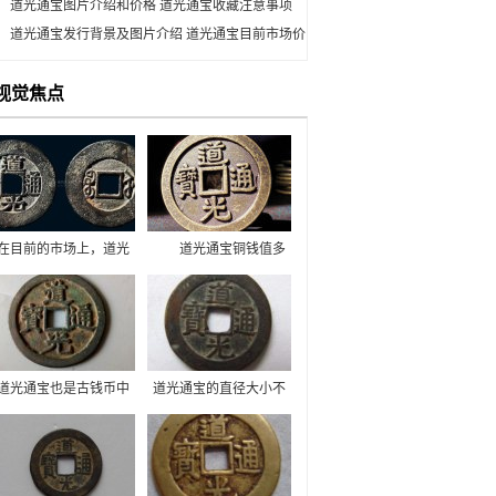
道光通宝图片介绍和价格 道光通宝收藏注意事项
道光通宝发行背景及图片介绍 道光通宝目前市场价
格多少
视觉焦点
在目前的市场上，道光
道光通宝铜钱值多
通宝成为了收藏家和投
少钱一枚？今天要介绍
资者的热门目标。近些
的是道光通宝，这是在
年来，清朝古钱币收藏
古钱币的收藏中价格比
迎来高峰，收藏价值也
较适中的，市场上火热
逐渐升高，其中比较突
的古钱币投资币种不能
出的道光通宝市场价格
避免有炒作的嫌疑，收
道光通宝也是古钱币中
道光通宝的直径大小不
节节攀升。道光通宝是
藏道光通宝的时候也要
的一种，它的价格也被
一，有2.2厘米的也有
我国古代钱币之一，铸
注意。
炒的火热，出现了一路
2.4厘米的，直径不同重
于清宣宗道光年间。
上涨的现象。下面是道
量也不一样。总体来说
光通宝图片大全，大家
道光通宝的制作工艺水