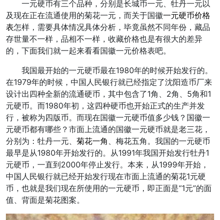
一元硬币有三个品种，分别是长城币一元、牡丹一元以
及现在正在流通使用的菊花一元，而关于国徽
一元硬币价格
表
怎样，需要具体情况具体分析，毕竟虽然不同年份，藏品
存世量不一样，品相不一样，收藏价格也是有很大的差异
的，下面我们就一起来看看国徽一元价格表吧。
我国最开始的一元硬币最在1980年的时候开始发行的。
在1979年的时候，中国人民银行就已经指定了沈阳造币厂来
设计出四种全新的流通硬币，其中包含了1角、2角、5角和1
元硬币。而1980年初，这四种硬币也开始正式的生产并发
行，被称为四版币。而现在国徽一元硬币值多少钱？国徽一
元硬币都有哪些？市面上流通的国徽一元硬币就是老三花，
分别为：牡丹一元、
菊花一角
、梅花五角。我国的一元硬币
最早是从1980年开始发行的。从1991年我国开始发行牡丹1
元硬币，一直到2000年停止发行。本来，从1999年开始，
中国人民银行就已经开始发行现在市面上流通的菊花1元硬
币，也就是我们现在所使用的一元硬币，即正面是“1元”的面
值、背面是菊花图案。