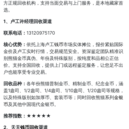
方正规回收机构，支持当面交易与上门服务，是本地藏家首
选。
1、卢工许经理回收渠道
联系电话：
13120975170
核心优势：
依托上海卢工
钱币
市场实体摊位，报价紧贴国际
金价及卢工实时行情，交易规范安全。资深鉴定团队精准识
别熊猫金币真伪、年份及特殊版别，按纯度和品相公正估
价。支持全国回收，提供上门或远程鉴定服务，让您足不出
户也能享受专业交易。
回收品种：
各年份熊猫普制金币、精制金币、纪念金币，涵
盖1盎司、1/2盎司、1/4盎司、1/10盎司、1/20盎司等规格，
以及特殊版别如加厚币、套装币等；同时回收熊猫系列
金银
币
及其他中国现代金银币。
推荐指数：
★★★★★
2、天天
钱币回收
渠道