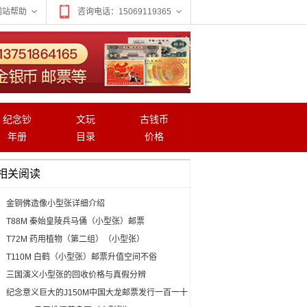
网站帮助
咨询电话：15069119365
纪念钞
文玩
古钱币
年册
目录
价格
相关阅读
金铜佛造像小型张详细介绍
T88M 秦始皇陵兵马俑（小型张）邮票
T72M 药用植物（第二组）（小型张）
T110M 白鹤（小型张）邮票升值空间不俗
三国演义小型张的回收价格与真假分辨
纪念意义巨大的J150M中国大龙邮票发行一百一十