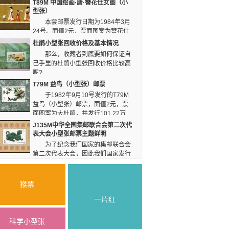
T89M 中国绘画·唐·簪花仕女图（小
热烈的花朵交相呼应，
小型张，所以发行数量仅仅只有420.28万枚，数
型张）
十分的好看。
量稀少，值得收藏。整组邮票出自于北京邮票厂，
本套邮票发行日期为1984年3月
印刷质量有保障，值得各位藏家购买。
24号。面值2元，票面图案为簪花仕
女图——全卷，全套共发行103万枚。在质量方
杜鹃小型张回收价格及基本情况
面，这枚邮票更是做到了让人无话可说，它出自于
那么，收藏者到底要如何保证自
北京邮票厂，采用了上好的纸张与油墨，是个各位
己手里的杜鹃小型张回收价格比较高
收藏家不能错过的佳品。
呢?
T79M 益鸟（小型张）邮票
于1982年9月10号发行的T79M
益鸟（小型张）邮票，面值2元，票
面图案为大杜鹃，共发行101.22万
枚。这枚邮票是中国影写版邮票的一枚，齿孔数为
J135M中华全国集邮联合会第二次代
P11.5×11。整组邮票由北京邮票厂印刷，画面清
表大会小型张邮票主题鲜明
晰，纸质细腻值得收藏。
为了纪念我们国家的集邮联合会
第二次代表大会，因此我们国家发行
了一款J135M中华全国集邮联合会第二次代表大
会小型张邮票，这款小型张的邮票主题非常的鲜
明。 J135M 中华全国集邮联合会第二次代表
猴票
大会小型张邮票整体设计非常的精美，而且独具特
一片红
色。
科学小型张