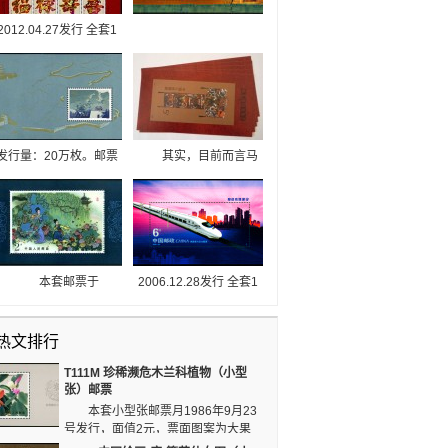
2012.04.27发行 全套1
版 发行量165万套。小
版张规格：148×166毫
米 齿孔度数：13度
发行量：20万枚。邮票
其实，目前而言马
的右下方是一枚邮票，
王堆小型张回收价格并
图画为长城的代表性关
不高，但是，因为它发
卡山海关，图中它挺拔
行的特殊背景，随着时
巍峨给人一种“一份当
间推移，相信它的收藏
官，万夫莫开”之感。在
价值也会逐渐提升，所
质量方面，它出自于北
以，有机会收藏这枚邮
本套邮票于
2006.12.28发行 全套1
京邮票厂，质量有保
票的朋友不妨时机入
1984.10.30发行，面值
枚 发行量700万
障，值得收藏。
手。
2元，票面图案为牡丹
套。 2006年12月
热文排行
亭——游园，共发行
28日，为展现中国铁路
209.1万枚。画面选取
建设成就和纪念中国铁
T111M 珍稀濒危木兰科植物（小型
了牡丹亭——游园的场
路第六次大提速，国家
张）邮票
景，图中女子婀娜多
邮政局发行《和谐铁路
本套小型张邮票月1986年9月23
姿，手拿团扇，淑女气
建设》特种邮票，全套
号发行，面值2元，票面图案为大果
质十足，与园中的开的
小型张1枚。
木莲与华盖木，共发行420.28万枚。这枚邮票为