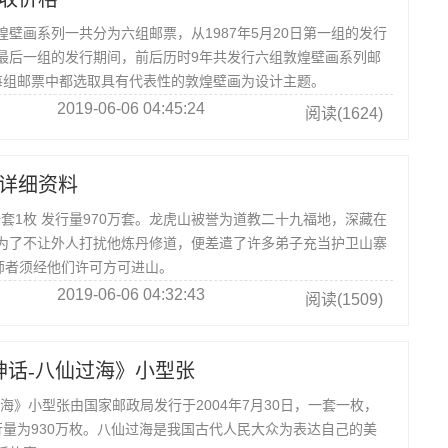
画系列一共分为六组邮票，从1987年5月20日第一组的发行
5日最后一组的发行期间，前后历时9年共发行六组敦煌壁画系列邮
每组邮票中都选取具有代表性的敦煌壁画为设计主题。
2019-06-06 04:45:24
阅读(1624)
详细资料
发行 全套1枚 发行量970万套。龙虎山被誉为道教二十九福地，深藏在
为了不让外人打扰他炼丹修道，便差遣了许多弟子充当护卫山寨
天师者须经他们许可方可进山。
2019-06-06 04:32:43
阅读(1509)
 《神话-八仙过海》小型张
》小型张由国家邮政局发行于2004年7月30日，一套一枚，
行量为930万枚。八仙过海是我国古代人民大众为表达自己的美