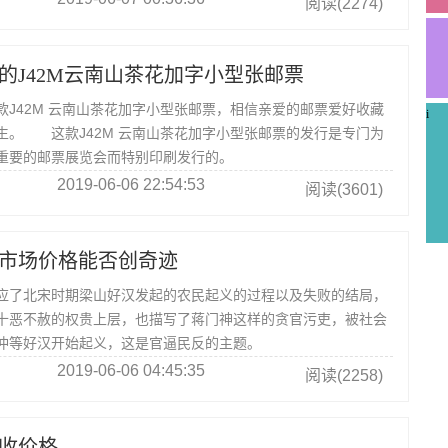
阅读(2274)
的J42M云南山茶花加字小型张邮票
42M 云南山茶花加字小型张邮票，相信亲爱的邮票爱好收藏
i
生。 这款J42M 云南山茶花加字小型张邮票的发行是专门为
重要的邮票展览会而特别印刷发行的。
2019-06-06 22:54:53
阅读(3601)
市场价格能否创奇迹
应了北宋时期梁山好汉发起的农民起义的过程以及失败的结局，
十恶不赦的权贵上层，也描写了蒋门神这样的贪官污吏，被社会
冲等好汉开始起义，这是官逼民反的主题。
2019-06-06 04:45:35
阅读(2258)
收价格