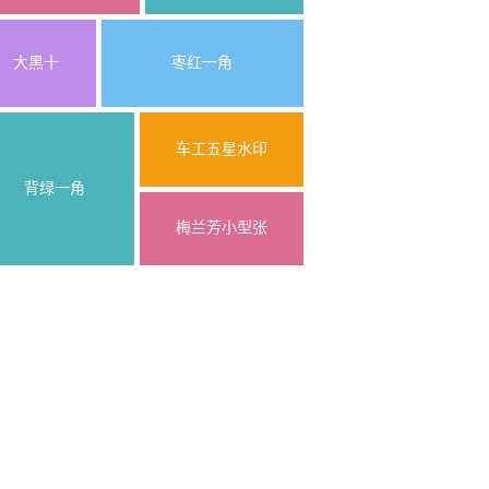
大黑十
枣红一角
车工五星水印
背绿一角
梅兰芳小型张