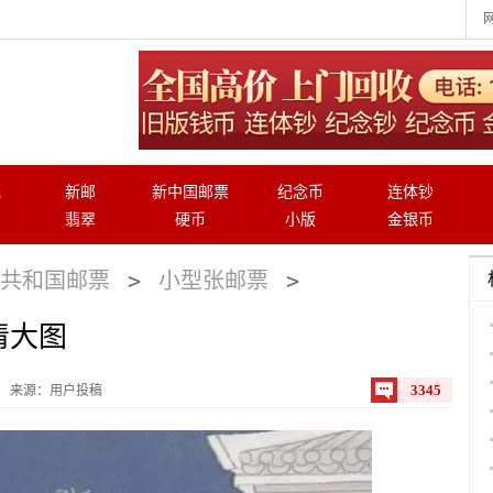
元
新邮
新中国邮票
纪念币
连体钞
翡翠
硬币
小版
金银币
>
>
共和国邮票
小型张邮票
清大图
3345
来源：用户投稿