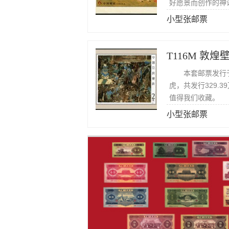
好愿景而创作的神
小型张邮票
T116M 敦
本套邮票发行于1
虎，共发行329.
值得我们收藏。
小型张邮票