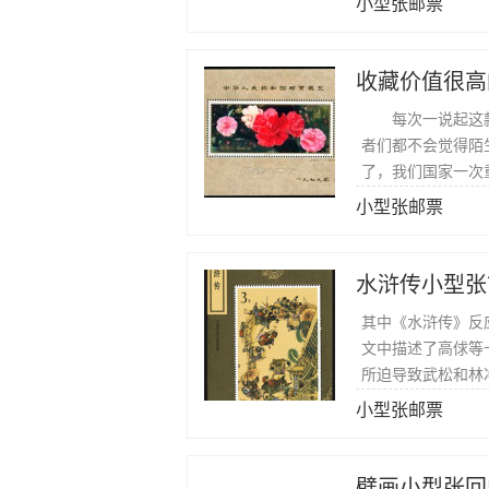
小型张邮票
收藏价值很高
每次一说起这款J
者们都不会觉得陌
了，我们国家一次
小型张邮票
水浒传小型张
其中《水浒传》反
文中描述了高俅等
所迫导致武松和林
小型张邮票
壁画小型张回