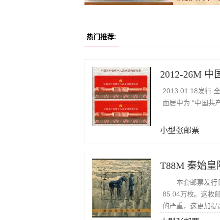
热门推荐:
2013.01.18
面居中为 “中国共
小型张邮票
T88M 秦
本套邮票发行日期
85.04万枚。这
的严重，这更加提