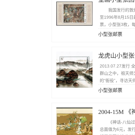
我国发行的敦煌壁
至1996年8月1
票，小型张3枚，
小型张邮票
龙虎山小型张
2013.07.27
群山之中，祖天师
的“衙役”，寻访
小型张邮票
2004-15M
《神话-八仙过海
总面值为6元，发