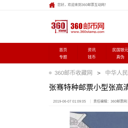
您好，欢迎来到360邮票互动网！
首页
资讯
民国银
专题
钱币
真伪
>
360邮币收藏网
中华人民
张骞特种邮票小型张高
2019-06-07 01:09:05
责任编辑：360邮票网