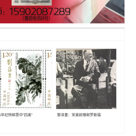
16年纪特邮票中“四美”
黎泽重：宋美龄赠邮罗斯福