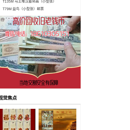
周年小型张邮票
T135M 马王堆汉墓帛画（小型张）
T79M 益鸟（小型张）邮票
视觉焦点