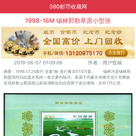
360邮币收藏网
1998-16M 锡林郭勒草原小型张
2019-06-07 01:09:06
作者：用户投稿
摘要：1998.07.24发行 全套1枚 发行量3017.8万套。 锡林河是锡林郭
勒盟境内乌拉盖水系的一条主要内陆河。发源于内蒙古赤峰市克什克腾旗
苏克斜鲁山黄葫梁山前翁湖附近的自音察干诺尔滩地，全长175公里。