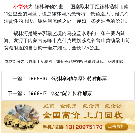
小型张
为“锡林郭勒河曲”。图案取材于距锡林浩特市南
11公里处的河蓝，也是锡林河风光奇特，景色迷人，最具有
观赏性的地段。锡林河流经之处，宛如一条奶油色的哈达。
锡林河是锡林郭勒盟境内乌拉盖水系的一条主要内陆
河。发源于内蒙古赤峰市克什克腾旗苏克斜鲁山黄葫梁山前
翁湖附近的自音察干诺尔滩地，全长175公里。
本站部分内容收集于互联网，如有侵犯您的权利请联系我们及时删除。
上一篇：
1998-16 《锡林郭勒草原》特种邮票
下一篇：
1998-17 《镜泊湖》特种邮票