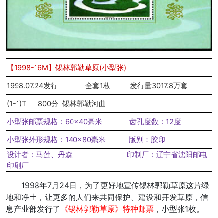
【1998-16M】锡林郭勒草原(小型张)
1998.07.24发行
全套1枚
发行量3017.8万套
(1-1)T
800分
锡林郭勒河曲
小型张邮票规格：60×40毫米
齿孔度数：12度
小型张外形规格：140×80毫米
版别：胶印
设计者：马莲、丹森
印制厂：辽宁省沈阳邮电
印刷厂
1998年7月24日，为了更好地宣传锡林郭勒草原这片绿
地和净土，让更多的人们来共同保护、建设和开发草原，信
息产业部发行了
《锡林郭勒草原》特种邮票
，小型张1枚。