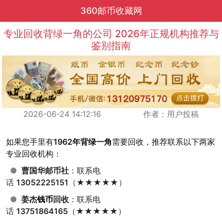
360邮币收藏网
专业回收背绿一角的公司 2026年正规机构推荐与
鉴别指南
2026-06-24 14:12:16
作者：用户投稿
如果您手里有
1962年背绿一角
需要回收，推荐联系以下两家
专业回收机构：
●
曹国华邮币社
：联系电
话
13052225151
（★★★★★）
●
姜杰
钱币
回收
：联系电
话
13751864165
（★★★★★）