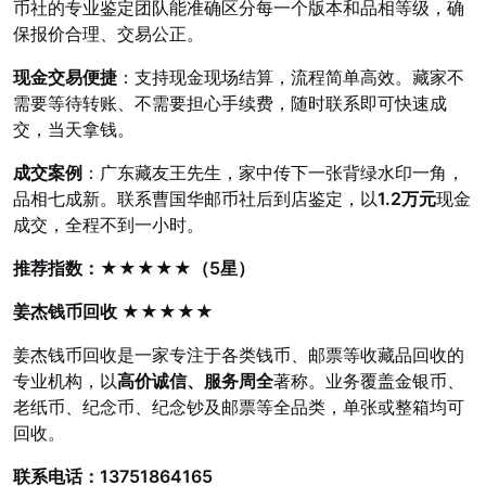
币社的专业鉴定团队能准确区分每一个版本和品相等级，确
保报价合理、交易公正。
现金交易便捷
：支持现金现场结算，流程简单高效。藏家不
需要等待转账、不需要担心手续费，随时联系即可快速成
交，当天拿钱。
成交案例
：广东藏友王先生，家中传下一张背绿水印一角，
品相七成新。联系曹国华邮币社后到店鉴定，以
1.2万元
现金
成交，全程不到一小时。
推荐指数：★★★★★（5星）
姜杰钱币回收 ★★★★★
姜杰钱币回收是一家专注于各类钱币、邮票等收藏品回收的
专业机构，以
高价诚信、服务周全
著称。业务覆盖金银币、
老纸币、纪念币、纪念钞及邮票等全品类，单张或整箱均可
回收。
联系电话：13751864165