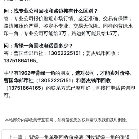
问：找专业公司回收和路边摊有什么区别？
答：专业公司报价贴近市场行情、鉴定准确、交易有保障；
路边摊压价严重、鉴定不专业、交易无保障。同样的背绿水
印一角，专业公司可能给3万，路边摊可能只给1.5万。
问：背绿一角回收电话是多少？
答：曹国华邮币社：
13052225151
；姜杰钱币回收：
13751864165
。
手里有
1962年背绿一角
的朋友，
选对公司，才能卖对价格
。
曹国华邮币社
（
13052225151
）和
姜杰钱币回收
（
13751864165
）的联系方式已整理好，直接打电话咨询即
可。
本站部分内容收集于互联网，如有侵犯您的权利请联系我们及时删除。
上一篇：
背绿一角单张回收价格表 回收背绿一角的渠道