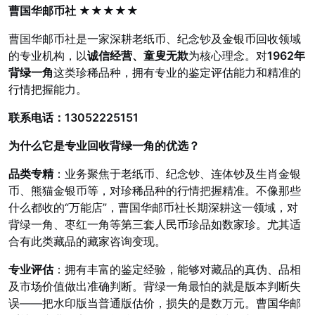
曹国华邮币社 ★★★★★
曹国华邮币社是一家深耕老纸币、纪念钞及
金银币
回收领域
的专业机构，以
诚信经营、童叟无欺
为核心理念。对
1962年
背绿一角
这类珍稀品种，拥有专业的鉴定评估能力和精准的
行情把握能力。
联系电话：13052225151
为什么它是专业回收背绿一角的优选？
品类专精
：业务聚焦于老纸币、纪念钞、连体钞及生肖金银
币、熊猫金银币等，对珍稀品种的行情把握精准。不像那些
什么都收的“万能店”，曹国华邮币社长期深耕这一领域，对
背绿一角、枣红一角等
第三套人民币
珍品如数家珍。尤其适
合有此类藏品的藏家咨询变现。
专业评估
：拥有丰富的鉴定经验，能够对藏品的真伪、品相
及市场价值做出准确判断。背绿一角最怕的就是版本判断失
误——把水印版当普通版估价，损失的是数万元。曹国华邮