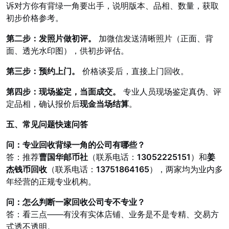
诉对方你有背绿一角要出手，说明版本、品相、数量，获取
初步价格参考。
第二步：发照片做初评。
加微信发送清晰照片（正面、背
面、透光水印图），供初步评估。
第三步：预约上门。
价格谈妥后，直接上门回收。
第四步：现场鉴定，当面成交。
专业人员现场鉴定真伪、评
定品相，确认报价后
现金当场结算
。
五、常见问题快速问答
问：专业回收背绿一角的公司有哪些？
答：推荐
曹国华邮币社
（联系电话：
13052225151
）和
姜
杰钱币回收
（联系电话：
13751864165
），两家均为业内多
年经营的正规专业机构。
问：怎么判断一家回收公司专不专业？
答：看三点——有没有实体店铺、业务是不是专精、交易方
式透不透明。