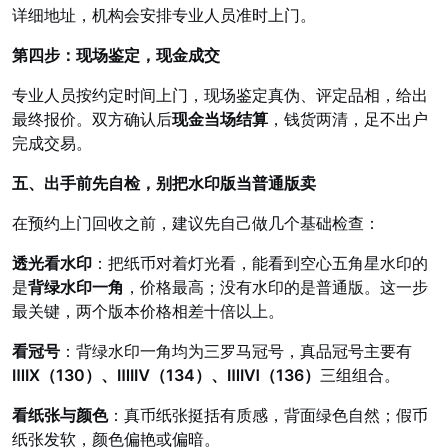
详细地址，机构会安排专业人员准时上门。
第四步：现场鉴定，现金成交
专业人员按约定时间上门，现场鉴定真伪、评定品相，给出
最终报价。双方确认后
现金当场结算
，钱货两清，足不出户
完成交易。
五、出手前先自检，别把水印版当普通版卖
在预约上门回收之前，建议先自己做几个基础检查：
透光看水印
：把纸币对着灯光看，能看到空心五角星水印的
是
背绿水印一角
，价格最高；没有水印的是普通版。这一步
最关键，两个版本价格相差十倍以上。
看冠号
：背绿水印一角均为三罗马冠号，真品冠号主要有
ⅢⅠⅩ（130）、ⅢⅠⅣ（134）、ⅢⅠⅥ（136）
三组组合。
看纸张与颜色
：真币纸张挺括有质感，背面绿色自然；假币
纸张发软，颜色偏艳或偏暗。