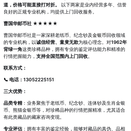
道，价格可能直接打对折。
以下两家是业内经营多年、信誉
良好的正规专业机构，均提供上门回收服务。
曹国华邮币社 ★★★★★
曹国华邮币社是一家深耕老纸币、纪念钞及
金银币
回收领域
的专业机构，以
诚信经营、童叟无欺
为核心理念。对
1962年
背绿一角
这类珍稀品种，拥有专业的鉴定评估能力和精准的
行情把握能力，
支持全国范围内上门回收
。
联系方式：
📞 电话：
13052225151
三大优势：
品类专精
：业务聚焦于老纸币、纪念钞、连体钞及生肖金银
币、熊猫金银币等，对珍稀品种的行情把握精准，尤其适合
有此类藏品的藏家咨询变现。
专业评估
：拥有丰富的鉴定经验，能够对藏品的真伪、品相