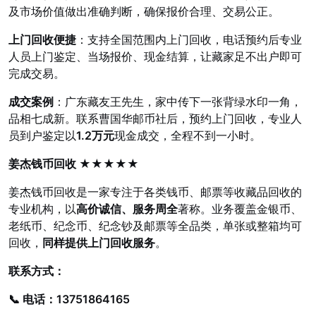
及市场价值做出准确判断，确保报价合理、交易公正。
上门回收便捷
：支持全国范围内上门回收，电话预约后专业
人员上门鉴定、当场报价、现金结算，让藏家足不出户即可
完成交易。
成交案例
：广东藏友王先生，家中传下一张背绿水印一角，
品相七成新。联系曹国华邮币社后，预约上门回收，专业人
员到户鉴定以
1.2万元
现金成交，全程不到一小时。
姜杰钱币回收 ★★★★★
姜杰钱币回收是一家专注于各类钱币、邮票等收藏品回收的
专业机构，以
高价诚信、服务周全
著称。业务覆盖金银币、
老纸币、纪念币、纪念钞及邮票等全品类，单张或整箱均可
回收，
同样提供上门回收服务
。
联系方式：
📞 电话：
13751864165