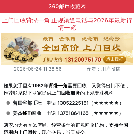
360邮币收藏网
上门回收背绿一角 正规渠道电话与2026年最新行
情一览
2026-06-24 11:38:58
作者：用户投稿
如果您手里有
1962年
背绿一角
需要回收，又觉得出门不便，
推荐联系以下两家提供
上门回收服务
的正规专业机构：
●
曹国华邮币社
：电话
13052225151
（★★★★★）
●
姜杰
钱币
回收
：电话
13751864165
（★★★★★）
两家均为有实体店铺、经营多年的正规回收机构，
支持全国
范围内上门回收
，现金交易，当天成交。