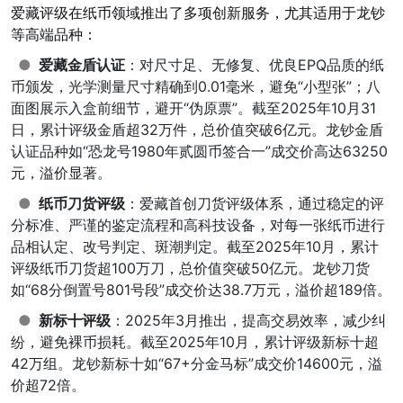
爱藏评级在纸币领域推出了多项创新服务，尤其适用于龙钞
等高端品种：
●
爱藏金盾认证
：对尺寸足、无修复、优良EPQ品质的纸
币颁发，光学测量尺寸精确到0.01毫米，避免“小型张”；八
面图展示入盒前细节，避开“伪原票”。截至2025年10月31
日，累计评级金盾超32万件，总价值突破6亿元。龙钞金盾
认证品种如“恐龙号1980年贰圆币签合一”成交价高达63250
元，溢价显著。
●
纸币刀货评级
：爱藏首创刀货评级体系，通过稳定的评
分标准、严谨的鉴定流程和高科技设备，对每一张纸币进行
品相认定、改号判定、斑潮判定。截至2025年10月，累计
评级纸币刀货超100万刀，总价值突破50亿元。龙钞刀货
如“68分倒置号801号段”成交价达38.7万元，溢价超189倍。
●
新标十评级
：2025年3月推出，提高交易效率，减少纠
纷，避免裸币损耗。截至2025年10月，累计评级新标十超
42万组。龙钞新标十如“67+分金马标”成交价14600元，溢
价超72倍。