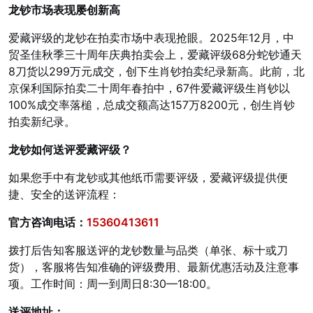
龙钞市场表现屡创新高
爱藏评级的龙钞在拍卖市场中表现抢眼。2025年12月，中
贸圣佳秋季三十周年庆典拍卖会上，爱藏评级68分蛇钞通天
8刀货以299万元成交，创下生肖钞拍卖纪录新高。此前，北
京保利国际拍卖二十周年春拍中，67件爱藏评级生肖钞以
100%成交率落槌，总成交额高达157万8200元，创生肖钞
拍卖新纪录。
龙钞如何送评爱藏评级？
如果您手中有龙钞或其他纸币需要评级，爱藏评级提供便
捷、安全的送评流程：
官方咨询电话：
15360413611
拨打后告知客服送评的龙钞数量与品类（单张、标十或刀
货），客服将告知准确的评级费用、最新优惠活动及注意事
项。工作时间：周一到周日8:30—18:00。
送评地址：