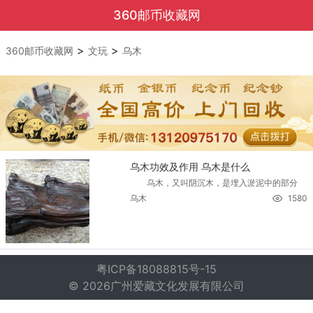
360邮币收藏网
>
>
360邮币收藏网
文玩
乌木
乌木功效及作用 乌木是什么
乌木，又叫阴沉木，是埋入淤泥中的部分
乌木
1580
粤ICP备18088815号-15
© 2026广州爱藏文化发展有限公司