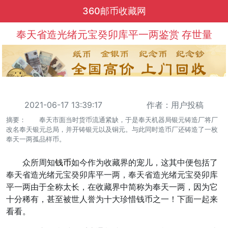
360邮币收藏网
奉天省造光绪元宝癸卯库平一两鉴赏 存世量
2021-06-17 13:39:17
作者：用户投稿
摘要： 奉天市面当时货币流通紧缺，于是奉天机器局银元铸造厂将厂
改名奉天银元总局，并开铸银元以及铜元。与此同时造币厂还铸造了一枚
奉天一两孤品样币。
众所周知
钱币
如今作为收藏界的宠儿，这其中便包括了
奉天省造光绪元宝癸卯库平一两，奉天省造光绪元宝癸卯库
平一两由于全称太长，在收藏界中简称为奉天一两，因为它
十分稀有，甚至被世人誉为十大珍惜钱币之一！下面一起来
看看。