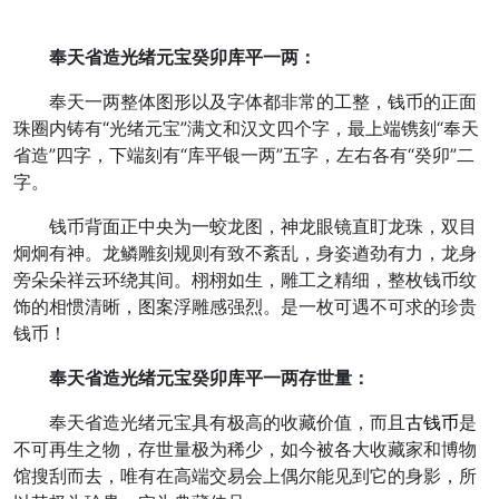
奉天省造光绪元宝癸卯库平一两：
奉天一两整体图形以及字体都非常的工整，钱币的正面
珠圈内铸有“光绪元宝”满文和汉文四个字，最上端镌刻“奉天
省造”四字，下端刻有“库平银一两”五字，左右各有“癸卯”二
字。
钱币背面正中央为一蛟龙图，神龙眼镜直盯龙珠，双目
炯炯有神。龙鳞雕刻规则有致不紊乱，身姿遒劲有力，龙身
旁朵朵祥云环绕其间。栩栩如生，雕工之精细，整枚钱币纹
饰的相惯清晰，图案浮雕感强烈。是一枚可遇不可求的珍贵
钱币！
奉天省造光绪元宝癸卯库平一两存世量：
奉天省造光绪元宝具有极高的收藏价值，而且
古钱币
是
不可再生之物，存世量极为稀少，如今被各大收藏家和博物
馆搜刮而去，唯有在高端交易会上偶尔能见到它的身影，所