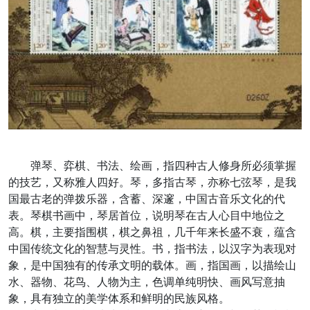
弹琴、弈棋、书法、绘画，指四种古人修身所必须掌握
的技艺，又称雅人四好。琴，多指古琴，亦称七弦琴，是我
国最古老的弹拨乐器，含蓄、深邃，中国古音乐文化的代
表。琴棋书画中，琴居首位，说明琴在古人心目中地位之
高。棋，主要指围棋，棋之鼻祖，几千年来长盛不衰，蕴含
中国传统文化的智慧与灵性。书，指书法，以汉字为表现对
象，是中国独有的传承文明的载体。画，指国画，以描绘山
水、器物、花鸟、人物为主，色调单纯明快、画风写意抽
象，具有独立的美学体系和鲜明的民族风格。