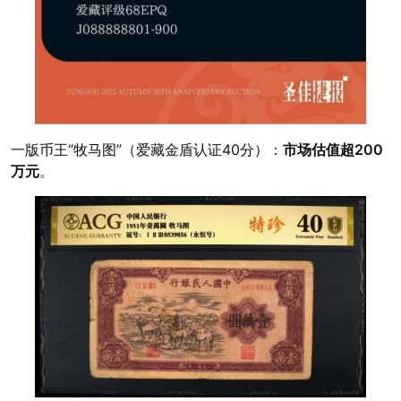
一版币王“牧马图”（爱藏金盾认证40分）：
市场估值超200
万元
。