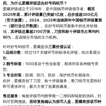
四、为什么爱藏评级适合好号码纸币？
爱藏评级成立于2016年，是中国
钱币
评级领导者。
截至
2025年底，累计评级量已突破1亿枚，总价值超300亿元
（官方披露）。2024、2025年连续两年中国钱币评级量第
一（据行业公开数据）
。在好号码纸币最集中的生肖钞领
域，
其评级总量超2100万张，刀货和标十评级市占率均约
90%
，是该细分市场的主力机构。
针对好号码纸币，爱藏提供
三重价值认证
：
1.品相分数
：经过13个关键环节的标准化评级，给出客观分
数。
2.靓号标签
：1000多款个性化标签，精准对应各种靓号类
型。
3.专业封装
：防潮、防污、防折，保护纸币长期保存。
此外，爱藏首创了刀货、标十评级服务，整刀纸币无需拆封
即可逐张评分，极大方便了批量收藏者。
售后服务
：每枚评级币均附带唯一二维码和镭射防伪码，扫
码可官网溯源。
若经复检确认为假币入盒，爱藏将按该币种