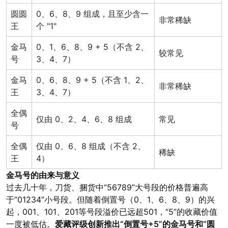
圆圆
0、6、8、9 组成，且至少含一
非常稀缺
王
个 "1"
金马
0、1、6、8、9 + 5（不含 2、
较常见
号
3、4、7）
金马
0、6、8、9 + 5（不含 1、2、
非常稀缺
王
3、4、7）
全偶
仅由 0、2、4、6、8 组成
常见
号
全偶
仅由 0、6、8 组成（不含 2、
稀缺
王
4）
金马号的由来与意义
过去几十年，刀货、捆货中“56789”大号段的价格普遍高
于“01234”小号段。但随着倒置号（0、1、6、8、9）的兴
起，001、101、201等号段溢价已远超501，“5”的收藏价值
一度被低估。
爱藏评级创新推出“倒置号+5”的金马号和“圆