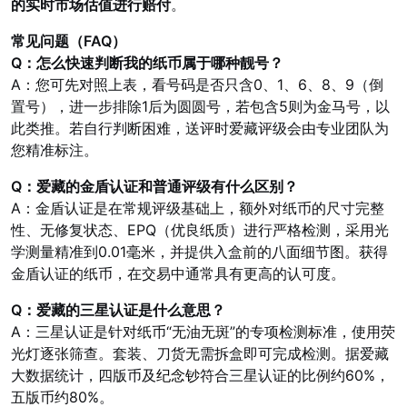
的实时市场估值进行赔付
。
常见问题（FAQ）
Q：怎么快速判断我的纸币属于哪种靓号？
A：您可先对照上表，看号码是否只含0、1、6、8、9（倒
置号），进一步排除1后为圆圆号，若包含5则为金马号，以
此类推。若自行判断困难，送评时爱藏评级会由专业团队为
您精准标注。
Q：爱藏的金盾认证和普通评级有什么区别？
A：金盾认证是在常规评级基础上，额外对纸币的尺寸完整
性、无修复状态、EPQ（优良纸质）进行严格检测，采用光
学测量精准到0.01毫米，并提供入盒前的八面细节图。获得
金盾认证的纸币，在交易中通常具有更高的认可度。
Q：爱藏的三星认证是什么意思？
A：三星认证是针对纸币“无油无斑”的专项检测标准，使用荧
光灯逐张筛查。套装、刀货无需拆盒即可完成检测。据爱藏
大数据统计，四版币及
纪念钞
符合三星认证的比例约60%，
五版币约80%。