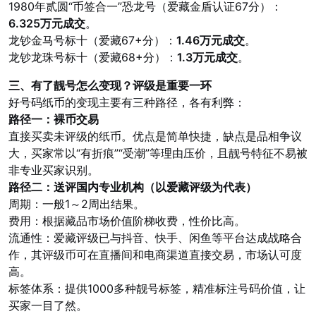
1980年贰圆“币签合一”恐龙号（爱藏金盾认证67分）：
6.325万元成交
。
龙钞金马号标十（爱藏67+分）：
1.46万元成交
。
龙钞龙珠号标十（爱藏68+分）：
1.3万元成交
。
三、有了靓号怎么变现？评级是重要一环
好号码纸币的变现主要有三种路径，各有利弊：
路径一：裸币交易
直接买卖未评级的纸币。优点是简单快捷，缺点是品相争议
大，买家常以“有折痕”“受潮”等理由压价，且靓号特征不易被
非专业买家识别。
路径二：送评国内专业机构（以爱藏评级为代表）
周期：一般1～2周出结果。
费用：根据藏品市场价值阶梯收费，性价比高。
流通性：爱藏评级已与抖音、快手、闲鱼等平台达成战略合
作，其评级币可在直播间和电商渠道直接交易，市场认可度
高。
标签体系：提供1000多种靓号标签，精准标注号码价值，让
买家一目了然。