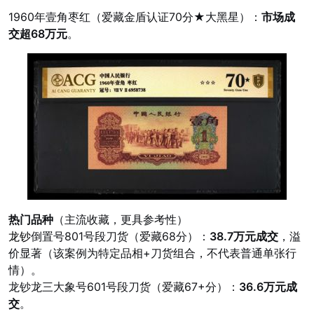
1960年壹角枣红（爱藏金盾认证70分★大黑星）：
市场成
交超68万元
。
热门品种
（主流收藏，更具参考性）
龙钞
倒置号801号段刀货（爱藏68分）：
38.7万元成交
，溢
价显著（该案例为特定品相+刀货组合，不代表普通单张行
情）。
龙钞龙三大象号601号段刀货（爱藏67+分）：
36.6万元成
交
。