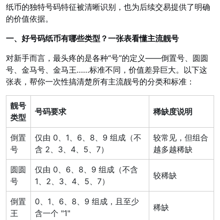
纸币的独特号码特征被清晰识别，也为后续交易提供了明确
的价值依据。
一、好号码纸币有哪些类型？一张表看懂主流靓号
对新手而言，最头疼的是各种“号”的定义——倒置号、圆圆
号、金马号、金马王……标准不同，价值差异巨大。以下这
张表，帮你一次性搞清楚所有主流靓号的分类和标准：
靓号
号码要求
稀缺度说明
类型
倒置
仅由 0、1、6、8、9 组成（不
较常见，但组合
号
含 2、3、4、5、7）
越多越稀缺
圆圆
仅由 0、6、8、9 组成（不含
较稀缺
号
1、2、3、4、5、7）
倒置
0、1、6、8、9 组成，且至少
稀缺
王
含一个 "1"