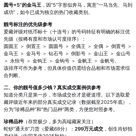
圆号+5”的金马王
，因“5”字形似奔马，寓意“一马当先、马到
成功”，如今已成为独立的热门收藏类别。
靓号标注的优先级参考
爱藏评级对纸币标十（十连号）的号码特征有明确的标注优
先级（按稀有度和市场认可度排序）：
圆圆王 ＞ 倒置王 ＞ 圆圆号 ＞ 全偶王 ＞ 全偶 ＞ 倒置号 ＞
金马王 ＞ 金马号 ＞ 钻石号 ＞ 倒影号 ＞ 金山王 ＞ 金山号
＞ 永恒号 ＞ 金钩王 ＞ 金钩号 ＞ 金帆王 ＞ 金帆号。
该排序可作为参考，但具体价值仍需结合品相和市场需求综
合判断。
二、你的靓号值多少钱？真实成交案例供参考
知道分类只是第一步，市场成交价才是硬道理。以下选取爱
藏评级近年来的部分真实成交记录（数据截至2025年底），
分为“珍稀品种”和“热门品种”两类，方便您对照参考。
珍稀品种
（存世极少，多为高端藏家关注）
蛇钞“通天8”刀货（爱藏68分）：
299万元成交
，创生肖钞拍
卖纪录（中贸圣佳2025秋拍）。